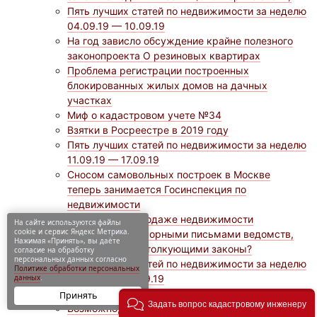
Пять лучших статей по недвижимости за неделю
04.09.19 — 10.09.19
На год зависло обсуждение крайне полезного
законопроекта О резиновых квартирах
Проблема регистрации построенных
блокированных жилых домов на дачных
участках
Миф о кадастровом учете №34
Взятки в Росреестре в 2019 году
Пять лучших статей по недвижимости за неделю
11.09.19 — 17.09.19
Сносом самовольных построек в Москве
теперь занимается Госинспекция по
недвижимости
О налоге при продаже недвижимости
На сайте используются файлы
cookie и сервис Яндекс Метрика.
Что делать со спорными письмами ведомств,
Нажимая «Принять», вы даёте
расширительно толкующими законы?
согласие на обработку
персональных данных согласно
Пять лучших статей по недвижимости за неделю
Политике обработки персональных
18.09.19 — 24.09.19
данных
.
Голодовка сотрудников ГУП Камчатское БТИ
Принять
Задать вопрос кадастровому инженеру
Возможно, приставы смогут выбивать двери