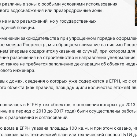
в различные зоны с особыми условиями использования,
евого водоснабжения или приаэродромные зоны.
 не мало разъяснений, но у государственных
 единой позиции.
именении законодательства при упрощенном порядке оформле
ре месяца Росреестр, мы обращаем внимание на письмо Росрее
в нем впервые содержится указание на случай, при котором для
чение разрешения на строительство и направление уведомления
но также не требуется заполнение декларации об объекте недв
рового инженера.
вых домах, сведения о которых уже содержатся в ЕГРН, но с от
ого объекта (как правило, площадь и/или количество этажей) 
появилась в ЕГРН у тех объектов, в отношении которых до 2013
нные в период с 2013 до 2017 года) были осуществлены работы
ых разрешений и согласований.
о дома в ЕГРН указана площадь 100 кв.м. и при этом сказано, ч
то заказывать технический план или технический паспорт БТИ д