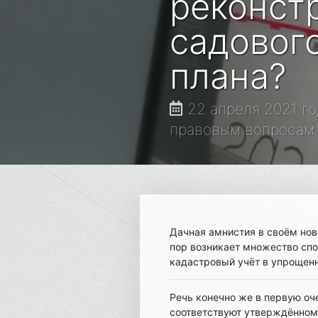
реконст
садовог
плана?
22 апреля 2021 го
правовым вопросам З
Дачная амнистия в своём ново
пор возникает множество спо
кадастровый учёт в упрощенн
Речь конечно же в первую оч
соответствуют утверждённому