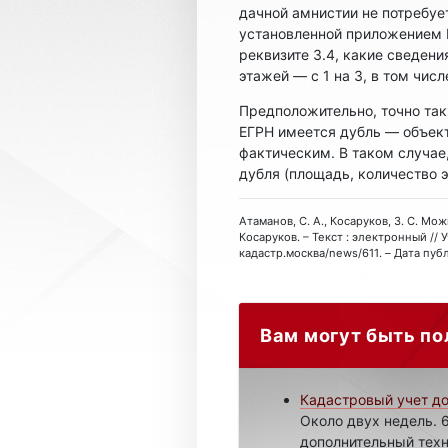
дачной амнистии не потребуе
установленной приложением №
реквизите 3.4, какие сведени
этажей — с 1 на 3, в том чис
Предположительно, точно так
ЕГРН имеется дубль — объект
фактическим. В таком случае
дубля (площадь, количество э
Атаманов, С. А., Косаруков, З. С. М
Косаруков. – Текст : электронный // 
кадастр.москва/news/611. – Дата пуб
Вам могут быть по
Кадастровый учет д
Около двух недель. 6
дополнительный техн