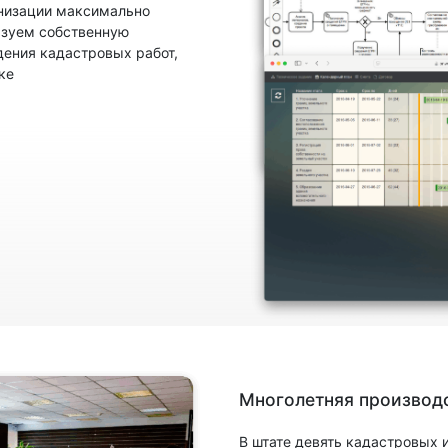
анизации максимально
ьзуем собственную
ения кадастровых работ,
ке
Многолетняя производс
В штате девять кадастровых