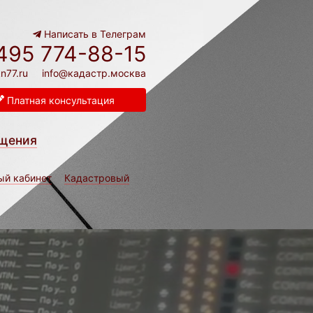
Написать в Телеграм
495 774-88-15
n77.ru
info@кадастр.москва
Платная консультация
щения
ый кабинет
Кадастровый