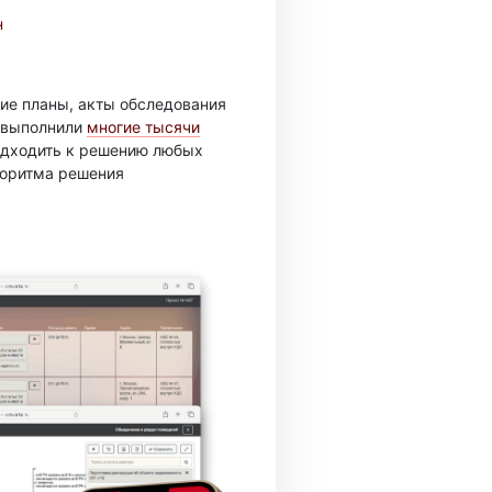
н
ие планы, акты обследования
ы выполнили
многие тысячи
подходить к решению любых
горитма решения