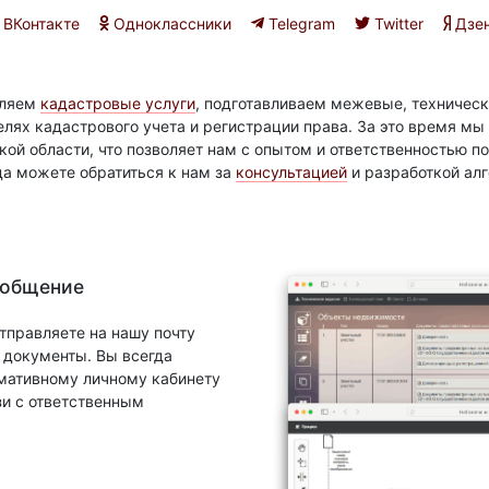
ВКонтакте
Одноклассники
Telegram
Twitter
Дзе
вляем
кадастровые услуги
, подготавливаем межевые, техническ
елях кадастрового учета и регистрации права. За это время м
ой области, что позволяет нам с опытом и ответственностью 
да можете обратиться к нам за
консультацией
и разработкой ал
 общение
тправляете на нашу почту
документы. Вы всегда
рмативному личному кабинету
зи с ответственным