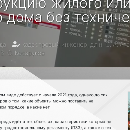
рукцию жилого ил
о дома без техниче
да
кадастровый инженер, д.т.н. С. А. Ат
. С. Косаруков
м виде действует с начала 2021 года, однако до сих
ров о том, какие объекты можно поставить на
ом порядке, а какие нет
ередь идёт о тех объектах, характеристики которых не
 градостроительному регламенту (ПЗЗ), а также о тех