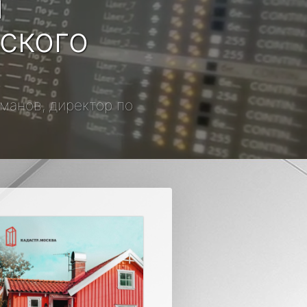
и
ского
аманов, директор по