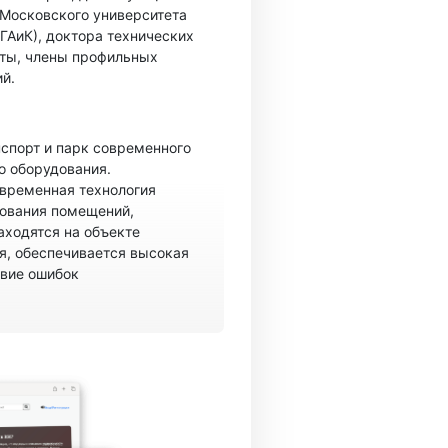
 Московского университета
ГАиК), доктора технических
ты, члены профильных
й.
спорт и парк современного
о оборудования.
овременная технология
рования помещений,
аходятся на объекте
, обеспечивается высокая
твие ошибок