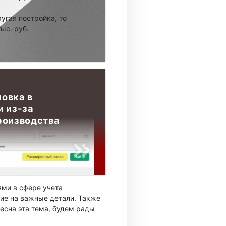
ругая постройка, то
ыс. руб.
овка в
и из-за
роизводства
ми в сфере учета
ие на важные детали. Также
есна эта тема, будем рады