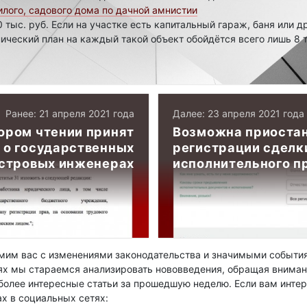
лого, садового дома по дачной амнистии
0 тыс. руб. Если на участке есть капитальный гараж, баня или д
ический план на каждый такой объект обойдётся всего лишь 8 т
Ранее: 21 апреля 2021 года
Далее: 23 апреля 2021 года
тором чтении принят
Возможна приостан
 о государственных
регистрации сделк
стровых инженерах
исполнительного п
им вас с изменениями законодательства и значимыми события
ях мы стараемся анализировать нововведения, обращая вниман
олее интересные статьи за прошедшую неделю. Если вам интер
ах в социальных сетях: