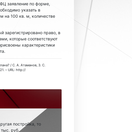
ФЦ заявление по форме,
обходимо указать в
м на 100 кв. м, количестве
ый зарегистрировано право, в
ами, которые соответствуют
 присвоены характеристики
та.
на? / С. А. Атаманов, З. С.
. – URL: http://
другая постройка, то
тыс. руб.