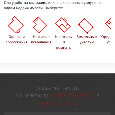
Для удобства мы разделили наши основные услуги по
видам недвижимости. Выберите:
Здания и
Нежилые
Квартиры
Земельные
Юридич
сооружения
помещения
и
участки
услу
комнаты
Закажите работы
по телефону
+7 495 774-88-15
, в
Телеграм-чате
.