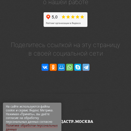
о нашей работе
Поделитесь ссылкой на эту страницу
в своей социальной сети
На сайте используются файлы
cookie и сервис Яндекс Метрика.
Нажимая «Принять», вы даёте
согласие на обработку
персональных данных согласно
Политике обработки персональных
данных
.