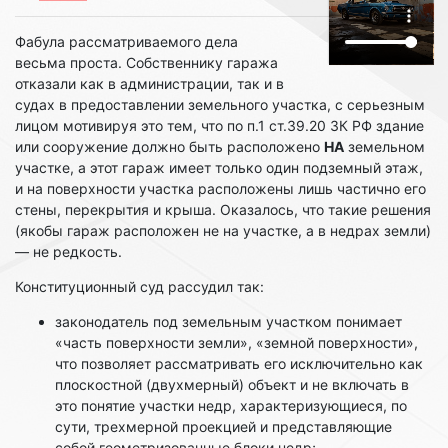
Фабула рассматриваемого дела
весьма проста. Собственнику гаража
отказали как в администрации, так и в
судах в предоставлении земельного участка, с серьезным
лицом мотивируя это тем, что по п.1 ст.39.20 ЗК РФ здание
или сооружение должно быть расположено
НА
земельном
участке, а этот гараж имеет только один подземный этаж,
и на поверхности участка расположены лишь частично его
стены, перекрытия и крыша. Оказалось, что такие решения
(якобы гараж расположен не на участке, а в недрах земли)
— не редкость.
Конституционный суд рассудил так:
законодатель под земельным участком понимает
«часть поверхности земли», «земной поверхности»,
что позволяет рассматривать его исключительно как
плоскостной (двухмерный) объект и не включать в
это понятие участки недр, характеризующиеся, по
сути, трехмерной проекцией и представляющие
собой геометризованные блоки недр;