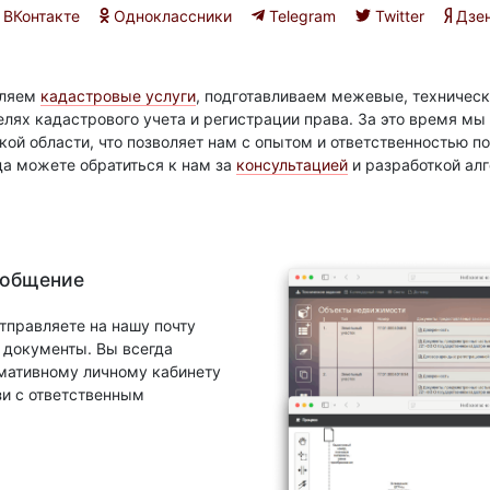
ВКонтакте
Одноклассники
Telegram
Twitter
Дзе
вляем
кадастровые услуги
, подготавливаем межевые, техническ
елях кадастрового учета и регистрации права. За это время м
ой области, что позволяет нам с опытом и ответственностью 
да можете обратиться к нам за
консультацией
и разработкой ал
 общение
тправляете на нашу почту
документы. Вы всегда
рмативному личному кабинету
зи с ответственным