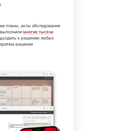
н
ие планы, акты обследования
ы выполнили
многие тысячи
подходить к решению любых
горитма решения