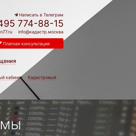
Написать в Телеграм
495 774-88-15
n77.ru
info@кадастр.москва
Платная консультация
щения
ый кабинет
Кадастровый
рмы