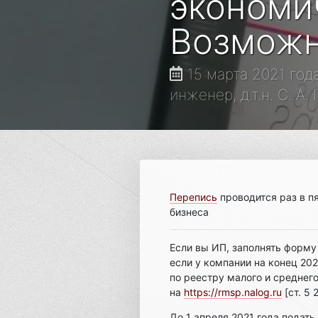
экономи
Возмож
15 марта 2021 год
инженер, д.т.н. С. А.
Перепись
проводится раз в пя
бизнеса
Если вы ИП, заполнять форму
если у компании на конец 20
по реестру малого и среднег
на
https://rmsp.nalog.ru
[ст. 5 
До 1 апреля 2021 года подать