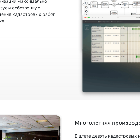
анизации максимально
ьзуем собственную
ения кадастровых работ,
ке
Многолетняя производс
В штате девять кадастровых