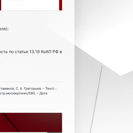
ля):
ть по статье 13.19 КоАП РФ в
манов, С. А. Григорьев. – Текст :
астр.москва/news/585. – Дата