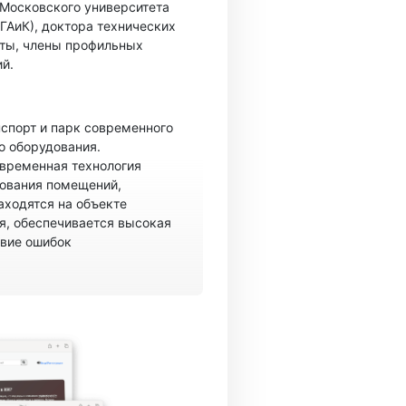
 Московского университета
ГАиК), доктора технических
ты, члены профильных
й.
спорт и парк современного
о оборудования.
овременная технология
рования помещений,
аходятся на объекте
, обеспечивается высокая
твие ошибок