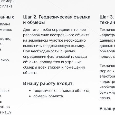
и обмеры;
о плана.
данных
Шаг 2. Геодезическая съемка
Шаг 3.
и обмеры
технич
 плана
менты:
Для того, чтобы определить точное
Техниче
расположение построенного объекта
кадастр
ьство;
на земельном участке необходимо
данных 
я;
выполнить геодезическую съемку.
данных 
н
При необходимости, с целью
обмеров
определения фактической площади
предост
 либо
объекта, проводятся внутренние
Техниче
обмеры всех этажей и помещений
форме x
объекта.
электро
кадастр
В нашу работу входит:
необход
анных
геодезическая съемка объекта;
бумажну
м
обмеры объекта.
плана.
ты
ать их
В нашу
в нашу