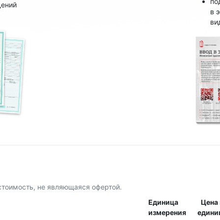
по
дений
в 
ви
стоимость, не являющаяся офертой.
Единица
Цена 
измерения
едини