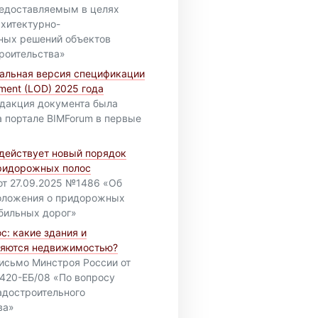
редоставляемым в целях
рхитектурно-
ных решений объектов
троительства»
альная версия спецификации
pment (LOD) 2025 года
дакция документа была
а портале BIMForum в первые
 действует новый порядок
ридорожных полос
от 27.09.2025 №1486 «Об
оложения о придорожных
бильных дорог»
с: какие здания и
ляются недвижимостью?
исьмо Минстроя России от
420-ЕБ/08 «По вопросу
адостроительного
ва»