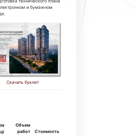
дготовка технического плана
электронном и бумажном
де.
Скачать буклет
за
Объем
цу
работ
Стоимость