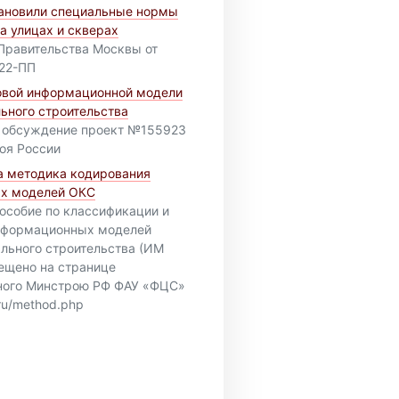
тановили специальные нормы
а улицах и скверах
Правительства Москвы от
22-ПП
овой информационной модели
льного строительства
 обсуждение проект №155923
оя России
а методика кодирования
х моделей ОКС
особие по классификации и
нформационных моделей
ального строительства (ИМ
ещено на странице
ного Минстрою РФ ФАУ «ФЦС»
c.ru/method.php