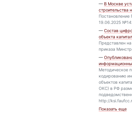
—
В Москве ус
строительства н
Постановление 
19.06.2025 №14
—
Состав цифр
объекта капита
Представлен на
приказа Минстр
—
Опубликован
информационны
Методическое п
кодированию и
объектов капит
ОКС) в РФ разм
подведомствен
http://ksi.faufc
Показать еще