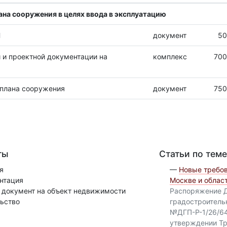
ана сооружения в целях ввода в эксплуатацию
Н
документ
50
 и проектной документации на
комплекс
700
 плана сооружения
документ
750
ты
Статьи по теме
я
—
Новые требов
нтация
Москве и облас
документ на объект недвижимости
Распоряжение 
ьство
градостроитель
№ДГП-Р-1/26/64-
утверждении Тр