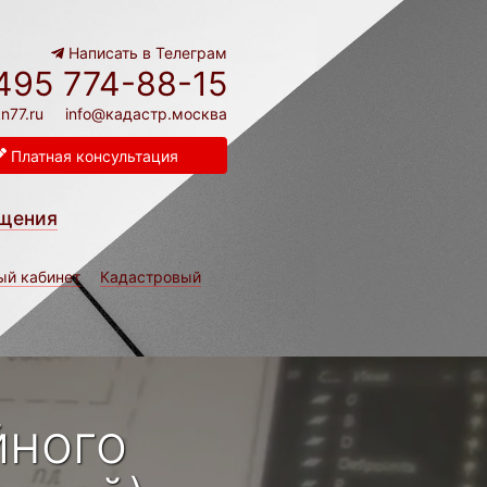
Написать в Телеграм
495 774-88-15
n77.ru
info@кадастр.москва
Платная консультация
щения
ый кабинет
Кадастровый
йного