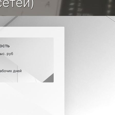
етей)
ость
тыс. руб
рабочих дней