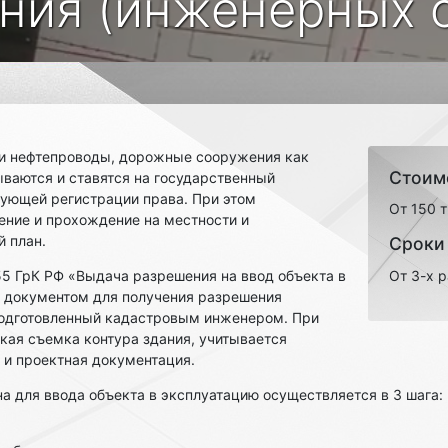
ния (инженерных с
 и нефтепроводы, дорожные сооружения как
Стоим
ваются и ставятся на государственный
дующей регистрации права. При этом
От 150 
ение и прохождение на местности и
й план.
Сроки
т. 55 ГрК РФ «Выдача разрешения на ввод объекта в
От 3-х 
 документом для получения разрешения
 подготовленный кадастровым инженером. При
кая съемка контура здания, учитывается
 и проектная документация.
на для ввода объекта в эксплуатацию осуществляется в 3 шага: