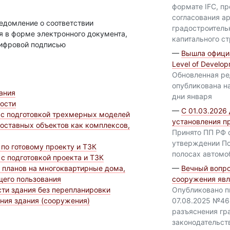
формате IFC, п
согласования а
едомление о соответствии
градостроитель
я в форме электронного документа,
капитального с
цифровой подписью
—
Вышла офици
Level of Develo
Обновленная ре
опубликована н
ания
дни января
ности
—
С 01.03.2026
 с подготовкой трехмерных моделей
установления п
оставных объектов как комплексов,
Принято ПП РФ 
утверждении П
по готовому проекту и ТЗК
полосах автомо
с подготовкой проекта и ТЗК
 планов на многоквартирные дома,
—
Вечный вопро
щего пользования
сооружения яв
ти здания без перепланировки
Опубликовано п
ния здания (сооружения)
07.08.2025 №46
разъяснения гр
законодательст