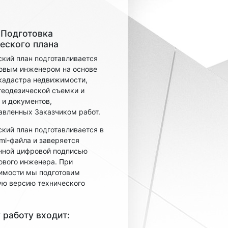
 Подготовка
еского плана
ский план подготавливается
овым инженером на основе
кадастра недвижимости,
геодезической съемки и
 и документов,
авленных Заказчиком работ.
ский план подготавливается в
ml-файла и заверяется
нной цифровой подписью
ового инженера. При
имости мы подготовим
ю версию технического
 работу входит: