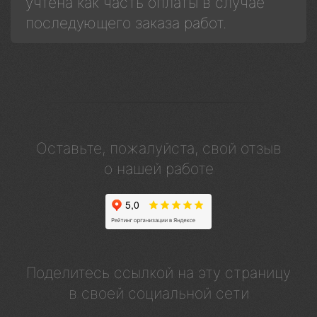
учтена как часть оплаты в случае
последующего заказа работ.
Оставьте, пожалуйста, свой отзыв
о нашей работе
Поделитесь ссылкой на эту страницу
в своей социальной сети