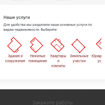
Наши услуги
Для удобства мы разделили наши основные услуги по
видам недвижимости. Выберите:
Здания и
Нежилые
Квартиры
Земельные
Юридич
сооружения
помещения
и
участки
услу
комнаты
Закажите работы