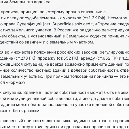
ятия Земельного кодекса.
 прописан принцип, по которому прочно связанные с
ы следуют судьбе земельных участков (ст.1 ЗК РФ). Несмотря
 права Суперфиций (лат. Superficies solo cedit, «Строение след
астью земельного участка. В России же раздельно регистрирую
 нем объекты, а установленный в Земельном кодексе принцип л
действий со зданием и с земельным участком.
ся во множестве положений российских законов, регулирующих
ждение (ст.273 ГК), продажу (ст.552 ГК), аренду (ст.652 ГК) и т.
ожившихся ситуаций, не всегда возможно применить данный по
омное количество частных зданий в долевой собственности, отд
емельных участках. При прямом толковании принципа — это на
яся «норма»?
 ситуаций. Здание в частной собственности может быть на зем
ой или муниципальной собственности, а иногда даже в собствен
здание может быть расположено на участке в долевой собстве
 может быть разным.
тановленный принцип является лишь видимостью точного правил
ых мест в отсутствие единых и однозначных правил перехода п