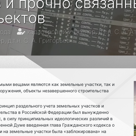
 и прочно связанн
ъектов
года
кадастровый инженер, д.т.н. С. А. А
 д.т.н. С. А. Григорьев
мыми вещами являются как земельные участки, так и
ооружения, объекты незавершенного строительства
ринцип раздельного учета земельных участков и
ительства в Российской Федерации был вынужденно
к, в силу принципиальных идеологических различий в
венной Думе введенная глава Гражданского кодекса о
ти на земельные участки была «заблокирована» на