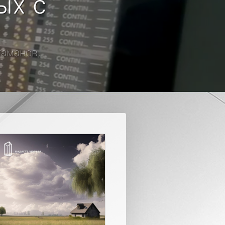
ых с
таманов,