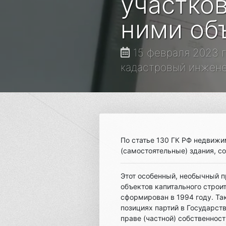
участков
ними об
15 февраля 2023 
кадастровый инженер,
По статье 130 ГК РФ недвижи
(самостоятельные) здания, с
Этот особенный, необычный п
объектов капитального стро
сформирован в 1994 году. Та
позициях партий в Государст
праве (частной) собственнос