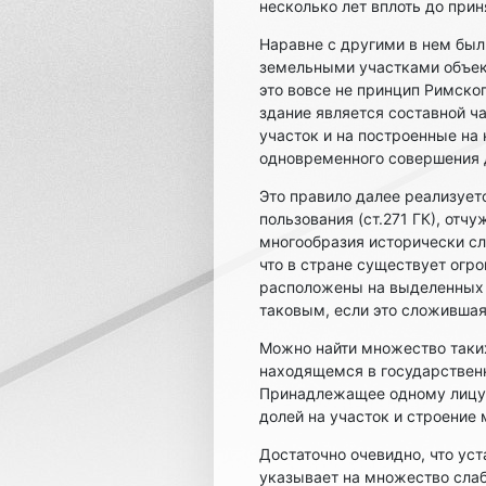
несколько лет вплоть до прин
Наравне с другими в нем был
земельными участками объект
это вовсе не принцип Римского
здание является составной ч
участок и на построенные на
одновременного совершения 
Это правило далее реализует
пользования (ст.271 ГК), отчу
многообразия исторически сл
что в стране существует огр
расположены на выделенных з
таковым, если это сложивша
Можно найти множество таких
находящемся в государственн
Принадлежащее одному лицу 
долей на участок и строение
Достаточно очевидно, что ус
указывает на множество слаб