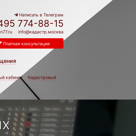
Написать в Телеграм
495 774-88-15
n77.ru
info@кадастр.москва
Платная консультация
щения
ый кабинет
Кадастровый
ых