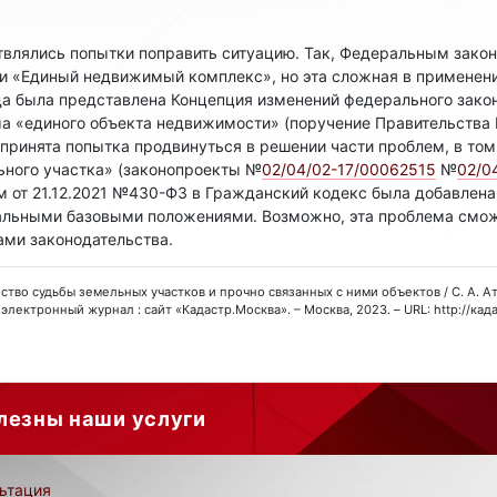
влялись попытки поправить ситуацию. Так, Федеральным закон
и «Единый недвижимый комплекс», но эта сложная в применени
да была представлена Концепция изменений федерального зако
ма «единого объекта недвижимости» (поручение Правительства
дпринята попытка продвинуться в решении части проблем, в то
ьного участка» (законопроекты №
02/04/02-17/00062515
№
02/0
от 21.12.2021 №430-ФЗ в Гражданский кодекс была добавлена о
ьными базовыми положениями. Возможно, эта проблема сможе
ми законодательства.
инство судьбы земельных участков и прочно связанных с ними объектов / С. А. Ата
электронный журнал : сайт «Кадастр.Москва». – Москва, 2023. – URL: http://кад
лезны наши услуги
ьтация