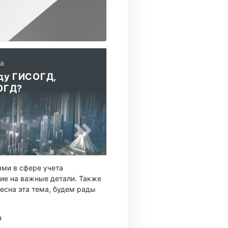
да
ду ГИСОГД,
ОГД?
ми в сфере учета
ие на важные детали. Также
есна эта тема, будем рады
н