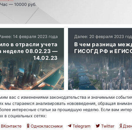
 Час — 10000 руб.
Ранее: 14 февраля 2023 года
Далее: 20 февраля 2023 го
ило в отрасли учета
В чем разница меж
 неделе 08.02.23 —
ГИСОГД РФ и ЕГИС
14.02.23
им вас с изменениями законодательства и значимыми события
ях мы стараемся анализировать нововведения, обращая вниман
олее интересные статьи за прошедшую неделю. Если вам интер
ах в социальных сетях:
ВКонтакте
Одноклассники
Telegram
Twitter
Дзе