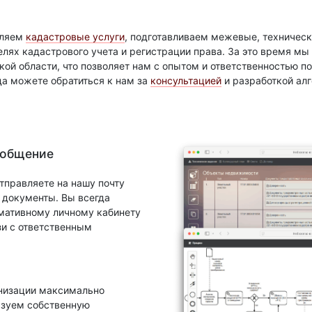
вляем
кадастровые услуги
, подготавливаем межевые, техническ
елях кадастрового учета и регистрации права. За это время м
ой области, что позволяет нам с опытом и ответственностью 
да можете обратиться к нам за
консультацией
и разработкой ал
 общение
тправляете на нашу почту
документы. Вы всегда
рмативному личному кабинету
зи с ответственным
анизации максимально
ьзуем собственную