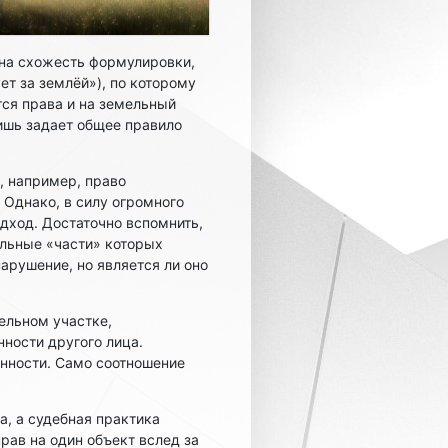
 на схожесть формулировки,
ует за землёй»), по которому
тся права и на земельный
ишь задает общее правило
, например, право
д. Однако, в силу огромного
дход. Достаточно вспомнить,
ельные «части» которых
рушение, но является ли оно
ельном участке,
ности другого лица.
нности. Само соотношение
а, а судебная практика
рав на один объект вслед за