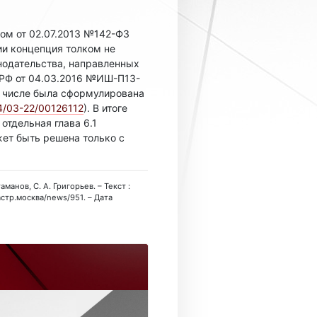
ом от 02.07.2013 №142-ФЗ
и концепция толком не
нодательства, направленных
 РФ от 04.03.2016 №ИШ-П13-
м числе была сформулирована
4/03-22/00126112
). В итоге
тдельная глава 6.1
т быть решена только с
манов, С. А. Григорьев. – Текст :
астр.москва/news/951. – Дата