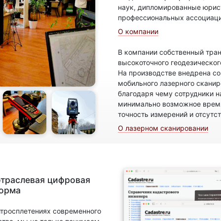
наук, дипломированные юрис
профессиональных ассоциаци
О компании
В компании собственный тран
высокоточного геодезическог
На производстве внедрена с
мобильного лазерного скани
благодаря чему сотрудники н
минимально возможное время
точность измерений и отсутс
О лазерном сканировании
отраслевая цифровая
форма
итросплетениях современного