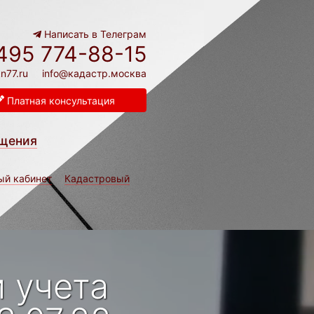
Написать в Телеграм
495 774-88-15
n77.ru
info@кадастр.москва
Платная консультация
щения
ый кабинет
Кадастровый
 учета