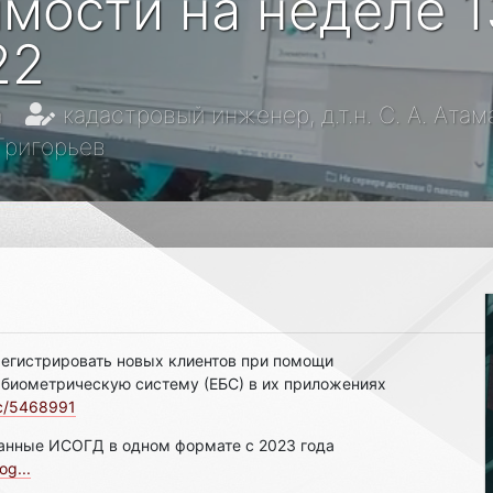
мости на неделе 1
22
а
кадастровый инженер, д.т.н. С. А. Ата
 Григорьев
регистрировать новых клиентов при помощи
 биометрическую систему (ЕБС) в их приложениях
oc/5468991
данные ИСОГД в одном формате с 2023 года
og...