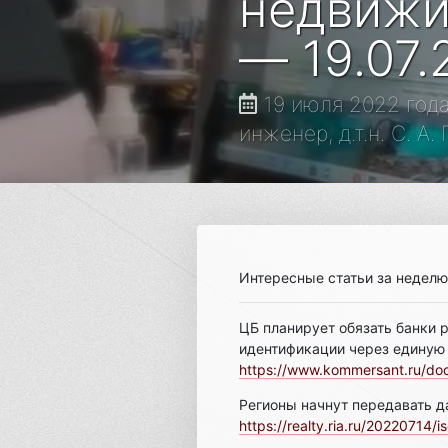
недвижи
— 19.07.
19 июля 2022 год
инженер, д.т.н. С. А.
Интересные статьи за неделю
ЦБ планирует обязать банки 
идентификации через единую
https://www.kommersant.ru/d
Регионы начнут передавать 
https://realty.ria.ru/20220714/is