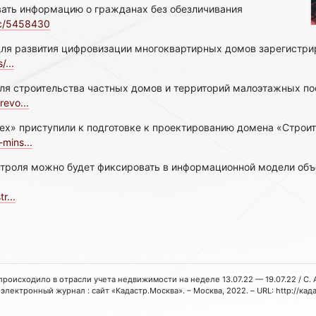
вать информацию о гражданах без обезличивания
oc/5458430
ля развития цифровизации многоквартирных домов зарегистри
/...
для строительства частных домов и территорий малоэтажных п
revo...
ех» приступили к подготовке к проектированию домена «Строи
mins...
нтроля можно будет фиксировать в информационной модели объ
r...
 происходило в отрасли учета недвижимости на неделе 13.07.22 — 19.07.22 / С. А.
электронный журнал : сайт «Кадастр.Москва». – Москва, 2022. – URL: http://кад