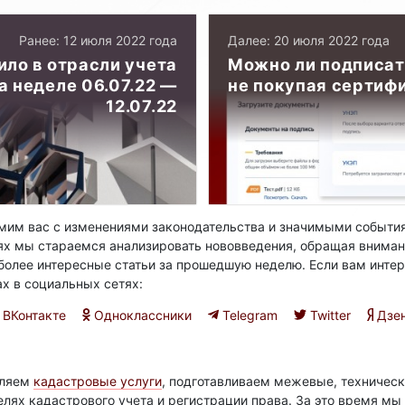
Ранее: 12 июля 2022 года
Далее: 20 июля 2022 года
ило в отрасли учета
Можно ли подписат
 неделе 06.07.22 —
не покупая сертифи
12.07.22
им вас с изменениями законодательства и значимыми события
ях мы стараемся анализировать нововведения, обращая вниман
олее интересные статьи за прошедшую неделю. Если вам интер
ах в социальных сетях:
ВКонтакте
Одноклассники
Telegram
Twitter
Дзе
вляем
кадастровые услуги
, подготавливаем межевые, техническ
елях кадастрового учета и регистрации права. За это время м