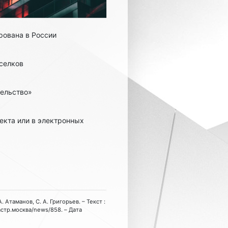
рована в России
оселков
тельство»
екта или в электронных
 Атаманов, С. А. Григорьев. – Текст :
астр.москва/news/858. – Дата