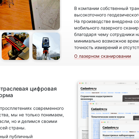
В компании собственный тран
высокоточного геодезическог
На производстве внедрена с
мобильного лазерного скани
благодаря чему сотрудники н
минимально возможное время
точность измерений и отсутс
О лазерном сканировании
отраслевая цифровая
форма
итросплетениях современного
ства, мы не только понимаем,
асли, но и делимся своими
сей страны.
нный публичный