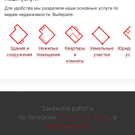
Для удобства мы разделили наши основные услуги по
видам недвижимости. Выберите:
Здания и
Нежилые
Квартиры
Земельные
Юридич
сооружения
помещения
и
участки
услу
комнаты
Закажите работы
по телефону
+7 495 774-88-15
, в
Телеграм-чате
.