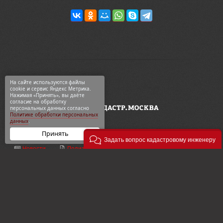
На сайте используются файлы
cookie и сервис Яндекс Метрика.
Нажимая «Принять», вы даёте
согласие на обработку
персональных данных согласно
Политике обработки персональных
данных
.
Принять
Задать вопрос кадастровому инженеру
Новости
Политика конф-ти
ООО «Геодезия и кадастр»
ВКонтакте
Карта сайта
ул. 2-я Синичкина, 9Ас3
Telegram
О компании
+7 495 774-88-15
Дзен
Контакты
info@кадастр.москва
OK
Услуги
info@gkn77.ru
2003—2026