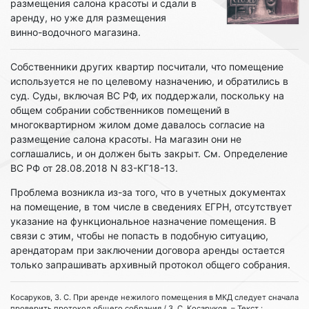
размещения салона красоты и сдали в
аренду, но уже для размещения
винно-водочного магазина.
Собственники других квартир посчитали, что помещение
используется не по целевому назначению, и обратились в
суд. Суды, включая ВС РФ, их поддержали, поскольку на
общем собрании собственников помещений в
многоквартирном жилом доме давалось согласие на
размещение салона красоты. На магазин они не
соглашались, и он должен быть закрыт. См. Определение
ВС РФ от 28.08.2018 N 83-КГ18-13.
Проблема возникла из-за того, что в учетных документах
на помещение, в том числе в сведениях ЕГРН, отсутствует
указание на функциональное назначение помещения. В
связи с этим, чтобы не попасть в подобную ситуацию,
арендаторам при заключении договора аренды остается
только запрашивать архивный протокол общего собрания.
Косаруков, З. С. При аренде нежилого помещения в МКД следует сначала
проверить протокол общего собрания / З. С. Косаруков. – Текст :