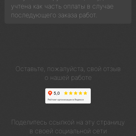
учтена как часть оплаты в случае
последующего заказа работ.
Оставьте, пожалуйста, свой отзыв
о нашей работе
Поделитесь ссылкой на эту страницу
в своей социальной сети