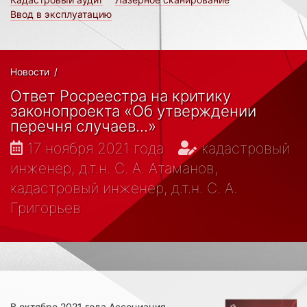
Ввод в эксплуатацию
Новости
/
Ответ Росреестра на критику
законопроекта «Об утверждении
перечня случаев...»
17 ноября 2021 года
кадастровый
инженер, д.т.н. С. А. Атаманов,
кадастровый инженер, д.т.н. С. А.
Григорьев
В октябре 2021 года Ассоциация