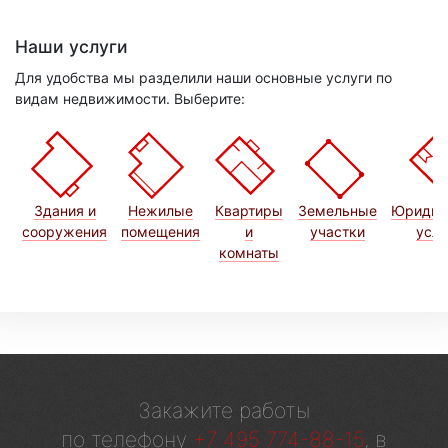
Наши услуги
Для удобства мы разделили наши основные услуги по
видам недвижимости. Выберите:
Здания и
Нежилые
Квартиры
Земельные
Юридич
сооружения
помещения
и
участки
услу
комнаты
Закажите работы
по телефону
+7 495 774-88-15
, в