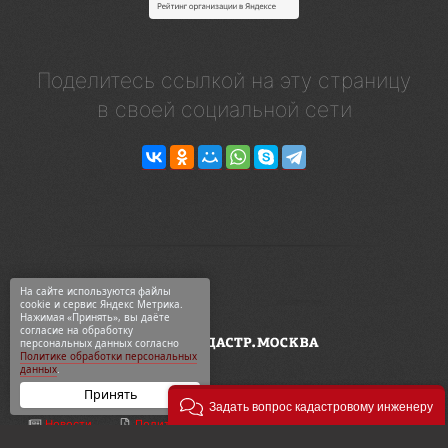
Поделитесь ссылкой на эту страницу
в своей социальной сети
На сайте используются файлы
cookie и сервис Яндекс Метрика.
Нажимая «Принять», вы даёте
согласие на обработку
персональных данных согласно
Политике обработки персональных
данных
.
Принять
Задать вопрос кадастровому инженеру
Новости
Политика конф-ти
ООО «Геодезия и кадастр»
ВКонтакте
Карта сайта
ул. 2-я Синичкина, 9Ас3