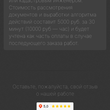
или кадастровым инженером.
Стоимость рассмотрения
документов и выработки алгоритма
действий составит 5000 руб. за 30
минут (10000 руб — час) и будет
учтена как часть оплаты в случае
последующего заказа работ.
Оставьте, пожалуйста, свой отзыв
о нашей работе