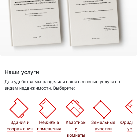
Наши услуги
Для удобства мы разделили наши основные услуги по
видам недвижимости. Выберите:
Здания и
Нежилые
Квартиры
Земельные
Юридич
сооружения
помещения
и
участки
услу
комнаты