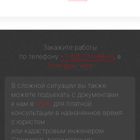
Закажите работы
по телефону
+7 495 774-88-15
, в
Телеграм-чате
.
В сложной ситуации вы также
можете подъехать с документами
к нам в
офис
для платной
консультации в назначенное время
с юристом
или кадастровым инженером.
Стоимость рассмотрения