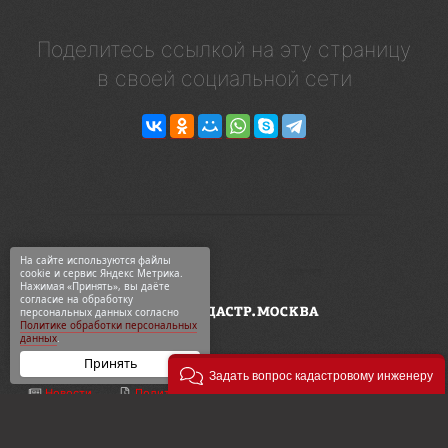
Поделитесь ссылкой на эту страницу
в своей социальной сети
На сайте используются файлы
cookie и сервис Яндекс Метрика.
Нажимая «Принять», вы даёте
согласие на обработку
персональных данных согласно
Политике обработки персональных
данных
.
Принять
Задать вопрос кадастровому инженеру
Новости
Политика конф-ти
ООО «Геодезия и кадастр»
ВКонтакте
Карта сайта
ул. 2-я Синичкина, 9Ас3
Telegram
О компании
+7 495 774-88-15
Дзен
Контакты
info@кадастр.москва