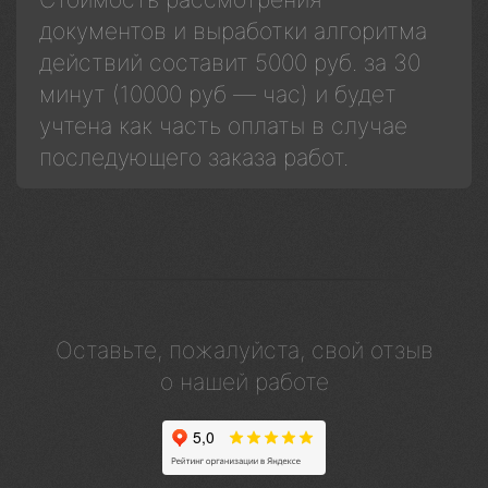
документов и выработки алгоритма
действий составит 5000 руб. за 30
минут (10000 руб — час) и будет
учтена как часть оплаты в случае
последующего заказа работ.
Оставьте, пожалуйста, свой отзыв
о нашей работе