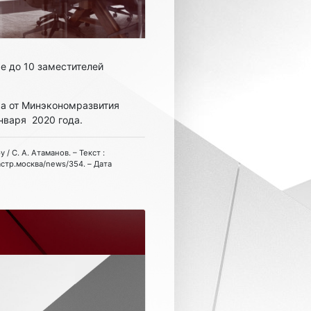
е до 10 заместителей
а от Минэкономразвития
нваря 2020 года.
С. А. Атаманов. – Текст :
астр.москва/news/354. – Дата