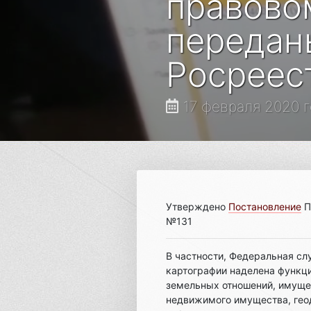
правово
передан
Росреес
17 февраля 2020 
Утверждено
Постановление
П
№131
В частности, Федеральная сл
картографии наделена функц
земельных отношений, имуще
недвижимого имущества, геод