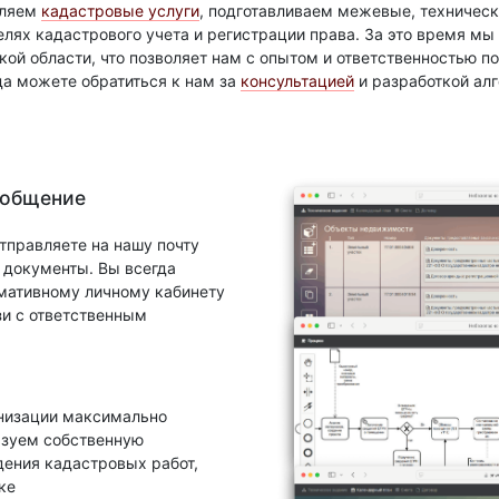
вляем
кадастровые услуги
, подготавливаем межевые, техническ
елях кадастрового учета и регистрации права. За это время м
ой области, что позволяет нам с опытом и ответственностью 
да можете обратиться к нам за
консультацией
и разработкой ал
 общение
тправляете на нашу почту
документы. Вы всегда
рмативному личному кабинету
зи с ответственным
анизации максимально
ьзуем собственную
ения кадастровых работ,
ке