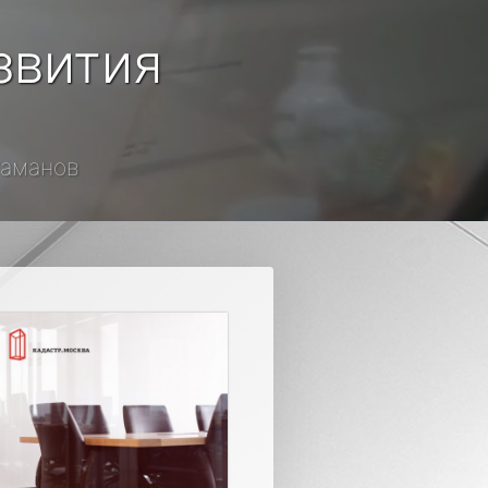
звития
Атаманов