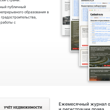
нный публичный
непрерывного образования в
 градостроительства,
 работы с
Ежемесячный журнал о
и регистрации права