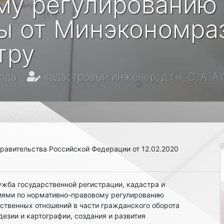
му регулированию
ы от Минэкономра
тру
года
кадастровый инженер, д.т.н. С. А. 
равительства Российской Федерации от 12.02.2020
ужба государственной регистрации, кадастра и
иями по нормативно-правовому регулированию
ственных отношений в части гражданского оборота
езии и картографии, создания и развития