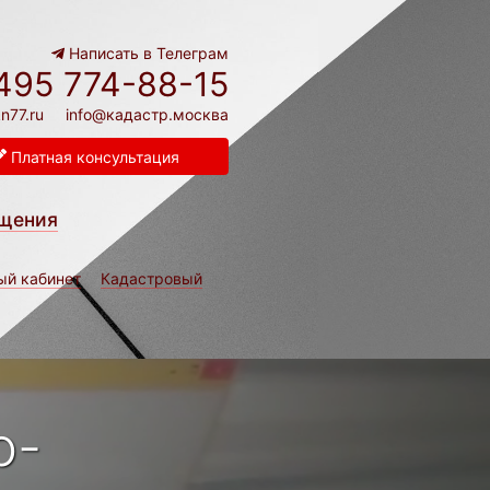
Написать в Телеграм
495 774-88-15
n77.ru
info@кадастр.москва
Платная консультация
щения
ый кабинет
Кадастровый
о-