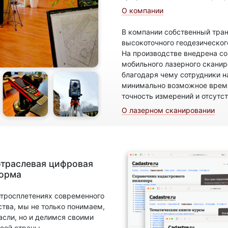
О компании
В компании собственный тран
высокоточного геодезическог
На производстве внедрена с
мобильного лазерного скани
благодаря чему сотрудники н
минимально возможное время
точность измерений и отсутс
О лазерном сканировании
отраслевая цифровая
форма
итросплетениях современного
ства, мы не только понимаем,
асли, но и делимся своими
сей страны.