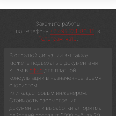
Закажите работы
по телефону
+7 495 774-88-15
, в
Телеграм-чате
.
В сложной ситуации вы также
можете подъехать с документами
к нам в
офис
для платной
консультации в назначенное время
с юристом
или кадастровым инженером.
Стоимость рассмотрения
документов и выработки алгоритма
действий составит 5000 руб. за 30