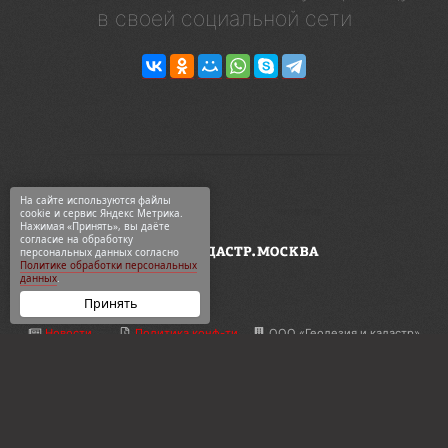
в своей социальной сети
На сайте используются файлы
cookie и сервис Яндекс Метрика.
Нажимая «Принять», вы даёте
согласие на обработку
персональных данных согласно
Политике обработки персональных
данных
.
Принять
Новости
Политика конф-ти
ООО «Геодезия и кадастр»
ВКонтакте
Карта сайта
ул. 2-я Синичкина, 9Ас3
Telegram
О компании
+7 495 774-88-15
Дзен
Контакты
info@кадастр.москва
OK
Услуги
info@gkn77.ru
2003—2026