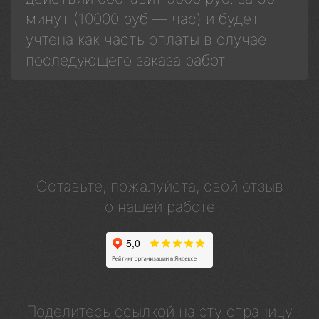
минут (10000 руб — час) и будет
учтена как часть оплаты в случае
последующего заказа работ.
Оставьте, пожалуйста, свой отзыв
о нашей работе
Поделитесь ссылкой на эту страницу