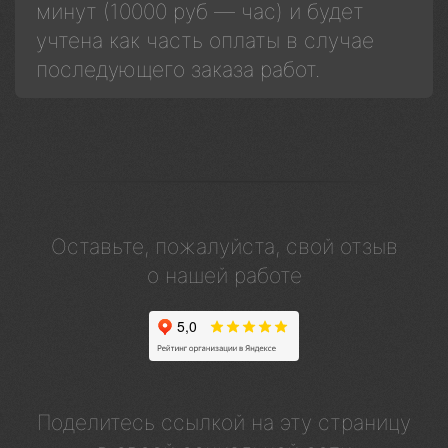
минут (10000 руб — час) и будет
учтена как часть оплаты в случае
последующего заказа работ.
Оставьте, пожалуйста, свой отзыв
о нашей работе
Поделитесь ссылкой на эту страницу