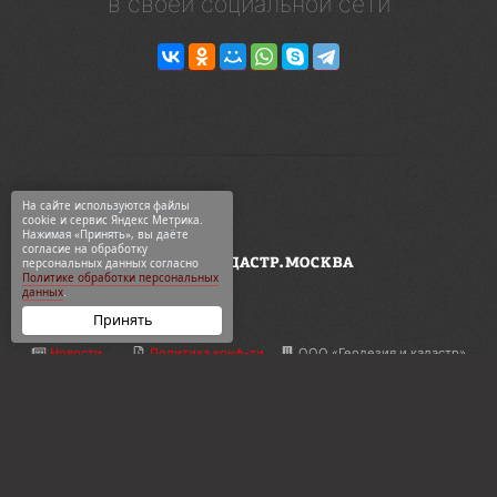
в своей социальной сети
На сайте используются файлы
cookie и сервис Яндекс Метрика.
Нажимая «Принять», вы даёте
согласие на обработку
персональных данных согласно
Политике обработки персональных
данных
.
Принять
Новости
Политика конф-ти
ООО «Геодезия и кадастр»
ВКонтакте
Карта сайта
ул. 2-я Синичкина, 9Ас3
Telegram
О компании
+7 495 774-88-15
Дзен
Контакты
info@кадастр.москва
OK
Услуги
info@gkn77.ru
2003—2026