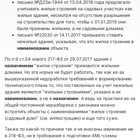
письмо №Д23и-1944 от 13.04.2018 года предлагало
учитывать жилые строения на садовых участках как
жилые здания, несмотря на отсутствие разрешения
на строительство для того, чтобы с 01.01.2019 они
были признаны жилыми, а не садовыми домами;
письмо №22030 от 14.11.2017 призывало ставить
нежилые здания, указывая, что это жилое строение в
наименовании
объекта.
По п.9 ст.54 нового 217-ФЗ от 29.07.2017 здания с
назначением
"жилое строение" признаются жилыми
домами. Но эта норма не будет работать, так как из-за
вышеуказанной недоработки требований к формированию
технического плана то, что поставленные на учет нежилые
здания являются "жилыми строениями", указано в их
наименовании
, а не в
назначении
. А ведь на практике из-за
общей постоянной неразберихи с законами можно
встретить объекты с наименованиями "жилое строение
(садовый дом)" (см. иллюстрацию) и еще того хуже.
Также по какой-то причине так и не внесены изменения ни
в 218-ФЗ, ни в требования к подготовке XML-схемы