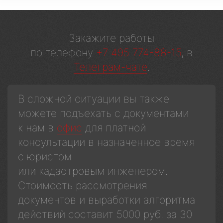
Закажите работы
по телефону
+7 495 774-88-15
, в
Телеграм-чате
.
В сложной ситуации вы также
можете подъехать с документами
к нам в
офис
для платной
консультации в назначенное время
с юристом
или кадастровым инженером.
Стоимость рассмотрения
документов и выработки алгоритма
действий составит 5000 руб. за 30