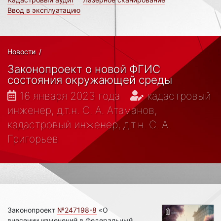
Ввод в эксплуатацию
Новости
/
Законопроект о новой ФГИС
состояния окружающей среды
16 января 2023 года
кадастровый
инженер, д.т.н. С. А. Атаманов,
кадастровый инженер, д.т.н. С. А.
Григорьев
Законопроект
№247198-8
«О
внесении изменений в Федеральный