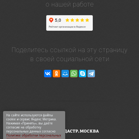
о нашей работе
Поделитесь ссылкой на эту страницу
в своей социальной сети
На сайте используются файлы
cookie и сервис Яндекс Метрика.
Нажимая «Принять», вы даёте
согласие на обработку
персональных данных согласно
Политике обработки персональных