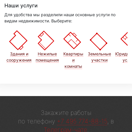
Наши услуги
Для удобства мы разделили наши основные услуги по
видам недвижимости. Выберите:
Здания и
Нежилые
Квартиры
Земельные
Юридич
сооружения
помещения
и
участки
услу
комнаты
Закажите работы
по телефону
+7 495 774-88-15
, в
Телеграм-чате
.