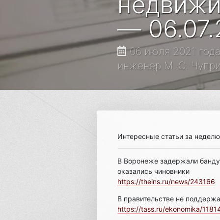
недвижи
— 06.07.
06 июля 2021 год
инженер М. С. Чупр
Интересные статьи за неделю
В Воронеже задержали банд
оказались чиновники
https://theins.ru/news/243166
В правительстве не поддержа
https://tass.ru/ekonomika/118