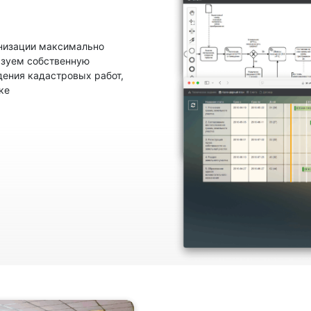
анизации максимально
ьзуем собственную
ения кадастровых работ,
ке