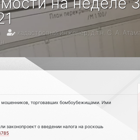
мости на неделе 3
21
а
кадастровый инженер, д.т.н. С. А. Ата
ин
у мошенников, торговавших бомбоубежищами. Ими
ли законопроект о введении налога на роскошь
14785