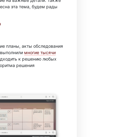
ие на важные детали. Также
есна эта тема, будем рады
н
ие планы, акты обследования
ы выполнили
многие тысячи
подходить к решению любых
горитма решения