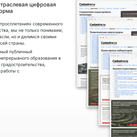
отраслевая цифровая
форма
итросплетениях современного
ства, мы не только понимаем,
асли, но и делимся своими
сей страны.
нный публичный
непрерывного образования в
 градостроительства,
 работы с