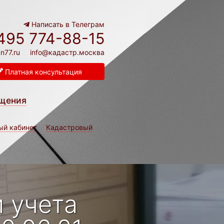
Написать в Телеграм
495 774-88-15
n77.ru
info@кадастр.москва
Платная консультация
щения
ый кабинет
Кадастровый
 учета