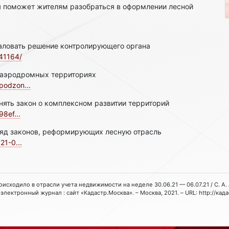
я поможет жителям разобраться в оформлении лесной
аловать решение контролирующего органа
/41164/
иаэродромных территориях
podzon...
нять закон о комплексном развитии территорий
98ef...
ряд законов, реформирующих лесную отрасль
21-0...
роисходило в отрасли учета недвижимости на неделе 30.06.21 — 06.07.21 / С. А. 
электронный журнал : сайт «Кадастр.Москва». – Москва, 2021. – URL: http://кад