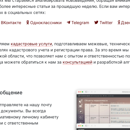
ях мы стараемся анализировать нововведения, обращая вниман
олее интересные статьи за прошедшую неделю. Если вам интер
ах в социальных сетях:
ВКонтакте
Одноклассники
Telegram
Twitter
Дзе
вляем
кадастровые услуги
, подготавливаем межевые, техническ
елях кадастрового учета и регистрации права. За это время м
ой области, что позволяет нам с опытом и ответственностью 
да можете обратиться к нам за
консультацией
и разработкой ал
 общение
тправляете на нашу почту
документы. Вы всегда
рмативному личному кабинету
зи с ответственным