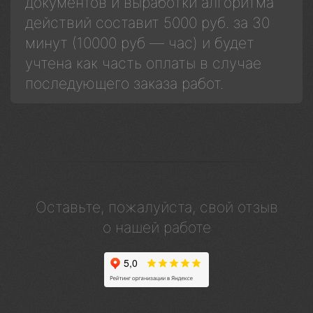
документов и выработки алгоритма
действий составит 5000 руб. за 30
минут (10000 руб — час) и будет
учтена как часть оплаты в случае
последующего заказа работ.
Оставьте, пожалуйста, свой отзыв
о нашей работе