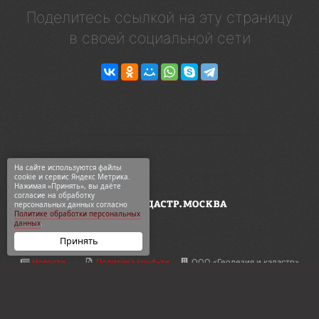
Поделитесь ссылкой на эту страницу
в своей социальной сети
На сайте используются файлы
cookie и сервис Яндекс Метрика.
Нажимая «Принять», вы даёте
согласие на обработку
персональных данных согласно
Политике обработки персональных
данных
.
Принять
Новости
Политика конф-ти
ООО «Геодезия и кадастр»
ВКонтакте
Карта сайта
ул. 2-я Синичкина, 9Ас3
Telegram
О компании
+7 495 774-88-15
Дзен
Контакты
info@кадастр.москва
OK
Услуги
info@gkn77.ru