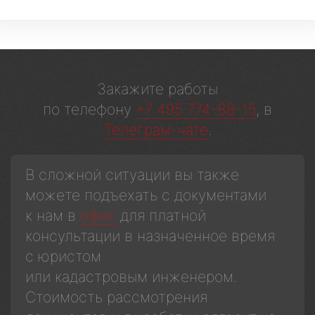
Закажите работы
по телефону
+7 495 774-88-15
, в
Телеграм-чате
.
В сложной ситуации вы также
можете подъехать с документами
к нам в
офис
для платной
консультации в назначенное время
с юристом
или кадастровым инженером.
Стоимость рассмотрения