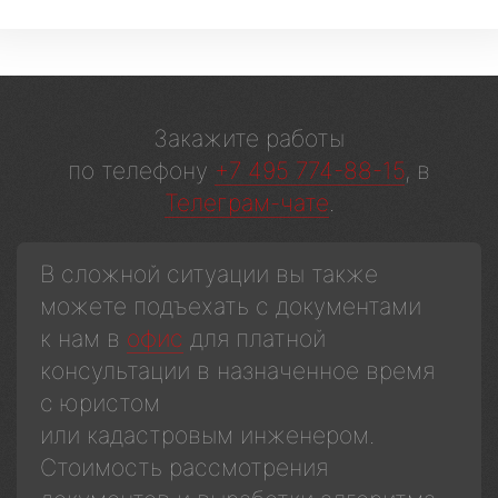
Закажите работы
по телефону
+7 495 774-88-15
, в
Телеграм-чате
.
В сложной ситуации вы также
можете подъехать с документами
к нам в
офис
для платной
консультации в назначенное время
с юристом
или кадастровым инженером.
Стоимость рассмотрения