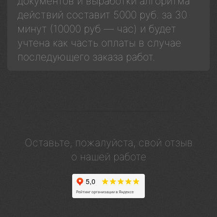
документов и выработки алгоритма
действий составит 5000 руб. за 30
минут (10000 руб — час) и будет
учтена как часть оплаты в случае
последующего заказа работ.
Оставьте, пожалуйста, свой отзыв
о нашей работе