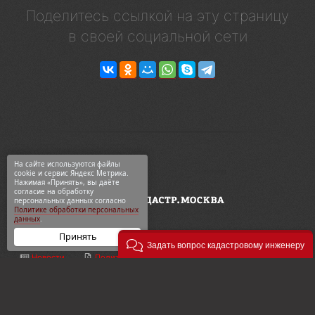
Поделитесь ссылкой на эту страницу
в своей социальной сети
На сайте используются файлы
cookie и сервис Яндекс Метрика.
Нажимая «Принять», вы даёте
согласие на обработку
персональных данных согласно
Политике обработки персональных
данных
.
Принять
Задать вопрос кадастровому инженеру
Новости
Политика конф-ти
ООО «Геодезия и кадастр»
ВКонтакте
Карта сайта
ул. 2-я Синичкина, 9Ас3
Telegram
О компании
+7 495 774-88-15
Дзен
Контакты
info@кадастр.москва
OK
Услуги
info@gkn77.ru
2003—2026