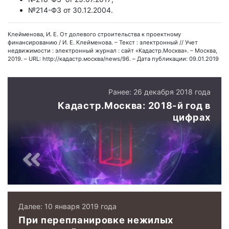
№214-ФЗ от 30.12.2004.
Клейменова, И. Е. От долевого строительства к проектному
финансированию / И. Е. Клейменова. – Текст : электронный // Учет
недвижимости : электронный журнал : сайт «Кадастр.Москва». – Москва,
2019. – URL: http://кадастр.москва/news/96. – Дата публикации: 09.01.2019
Ранее: 26 декабря 2018 года
Кадастр.Москва: 2018-й год в
цифрах
Далее: 10 января 2019 года
При перепланировке нежилых