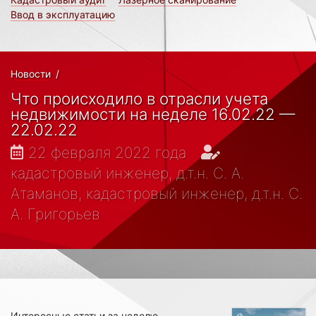
Ввод в эксплуатацию
Новости
/
Что происходило в отрасли учета
недвижимости на неделе 16.02.22 —
22.02.22
22 февраля 2022 года
кадастровый инженер, д.т.н. С. А.
Атаманов, кадастровый инженер, д.т.н. С.
А. Григорьев
Интересные статьи за неделю