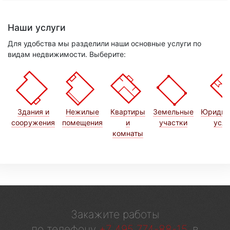
Наши услуги
Для удобства мы разделили наши основные услуги по
видам недвижимости. Выберите:
Здания и
Нежилые
Квартиры
Земельные
Юридич
сооружения
помещения
и
участки
услу
комнаты
Закажите работы
по телефону
+7 495 774-88-15
, в