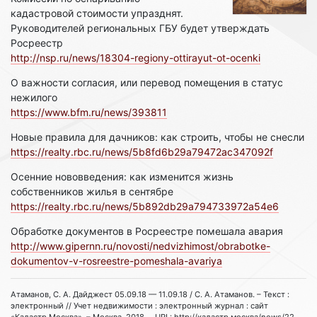
кадастровой стоимости упразднят.
Руководителей региональных ГБУ будет утверждать
Росреестр
http://nsp.ru/news/18304-regiony-ottirayut-ot-ocenki
О важности согласия, или перевод помещения в статус
нежилого
https://www.bfm.ru/news/393811
Новые правила для дачников: как строить, чтобы не снесли
https://realty.rbc.ru/news/5b8fd6b29a79472ac347092f
Осенние нововведения: как изменится жизнь
собственников жилья в сентябре
https://realty.rbc.ru/news/5b892db29a794733972a54e6
Обработке документов в Росреестре помешала авария
http://www.gipernn.ru/novosti/nedvizhimost/obrabotke-
dokumentov-v-rosreestre-pomeshala-avariya
Атаманов, С. А. Дайджест 05.09.18 — 11.09.18 / С. А. Атаманов. – Текст :
электронный // Учет недвижимости : электронный журнал : сайт
«Кадастр.Москва». – Москва, 2018. – URL: http://кадастр.москва/news/22. –