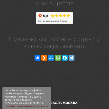
о нашей работе
Поделитесь ссылкой на эту страницу
в своей социальной сети
На сайте используются файлы
cookie и сервис Яндекс Метрика.
Нажимая «Принять», вы даёте
согласие на обработку
персональных данных согласно
Политике обработки персональных