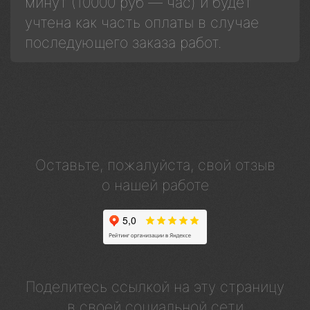
минут (10000 руб — час) и будет
учтена как часть оплаты в случае
последующего заказа работ.
Оставьте, пожалуйста, свой отзыв
о нашей работе
Поделитесь ссылкой на эту страницу
в своей социальной сети