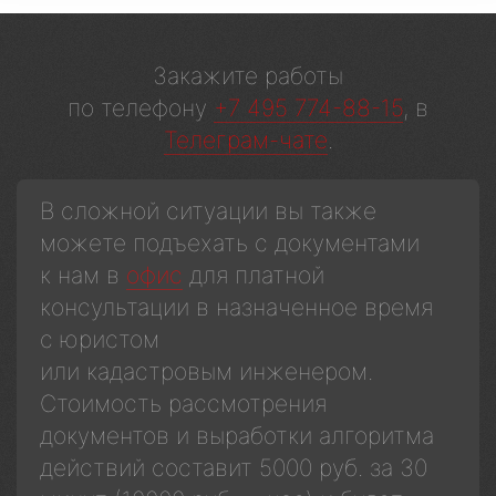
Закажите работы
по телефону
+7 495 774-88-15
, в
Телеграм-чате
.
В сложной ситуации вы также
можете подъехать с документами
к нам в
офис
для платной
консультации в назначенное время
с юристом
или кадастровым инженером.
Стоимость рассмотрения
документов и выработки алгоритма
действий составит 5000 руб. за 30