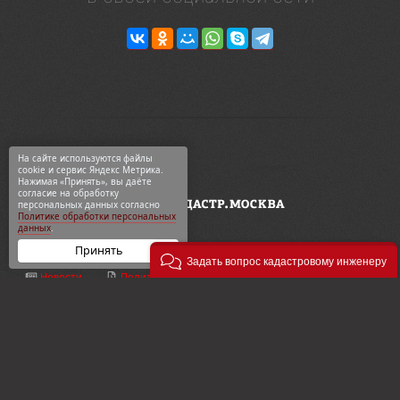
На сайте используются файлы
cookie и сервис Яндекс Метрика.
Нажимая «Принять», вы даёте
согласие на обработку
персональных данных согласно
Политике обработки персональных
данных
.
Принять
Задать вопрос кадастровому инженеру
Новости
Политика конф-ти
ООО «Геодезия и кадастр»
ВКонтакте
Карта сайта
ул. 2-я Синичкина, 9Ас3
Telegram
О компании
+7 495 774-88-15
Дзен
Контакты
info@кадастр.москва
OK
Услуги
info@gkn77.ru
2003—2026