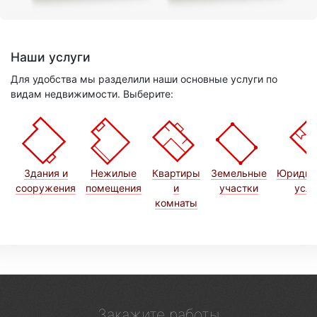
Наши услуги
Для удобства мы разделили наши основные услуги по
видам недвижимости. Выберите:
Здания и
Нежилые
Квартиры
Земельные
Юридич
сооружения
помещения
и
участки
услу
комнаты
Закажите работы