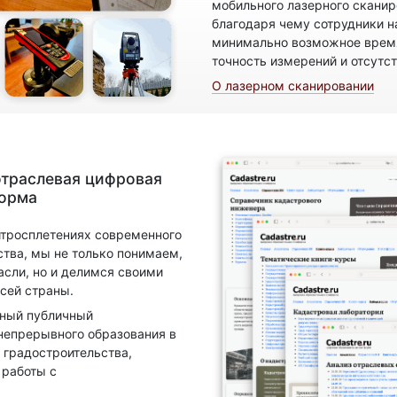
мобильного лазерного скани
благодаря чему сотрудники н
минимально возможное время
точность измерений и отсутс
О лазерном сканировании
отраслевая цифровая
форма
итросплетениях современного
ства, мы не только понимаем,
асли, но и делимся своими
сей страны.
нный публичный
непрерывного образования в
 градостроительства,
 работы с