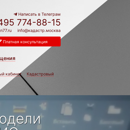
Написать в Телеграм
495 774-88-15
n77.ru
info@кадастр.москва
Платная консультация
щения
ый кабинет
Кадастровый
модели