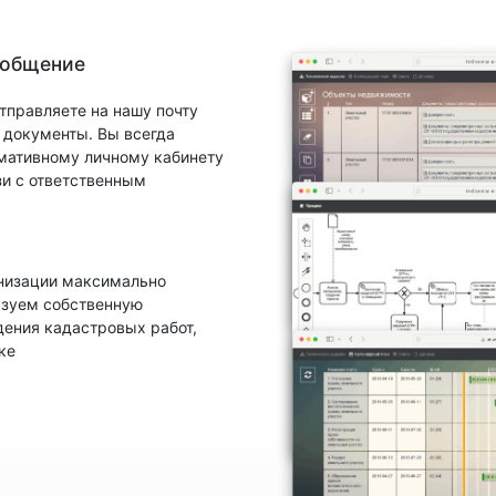
 общение
тправляете на нашу почту
документы. Вы всегда
рмативному личному кабинету
зи с ответственным
анизации максимально
ьзуем собственную
ения кадастровых работ,
ке