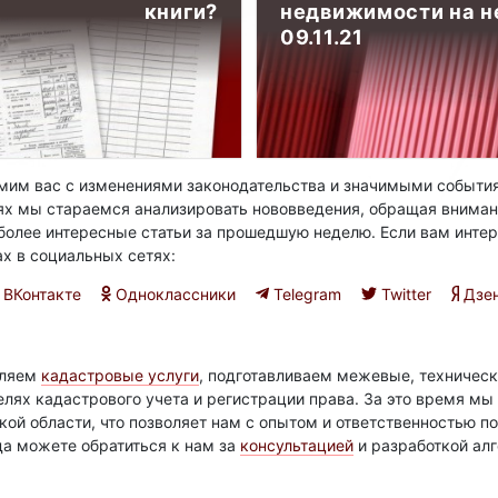
книги?
недвижимости на не
09.11.21
им вас с изменениями законодательства и значимыми события
ях мы стараемся анализировать нововведения, обращая вниман
олее интересные статьи за прошедшую неделю. Если вам интер
ах в социальных сетях:
ВКонтакте
Одноклассники
Telegram
Twitter
Дзе
вляем
кадастровые услуги
, подготавливаем межевые, техническ
елях кадастрового учета и регистрации права. За это время м
ой области, что позволяет нам с опытом и ответственностью 
да можете обратиться к нам за
консультацией
и разработкой ал