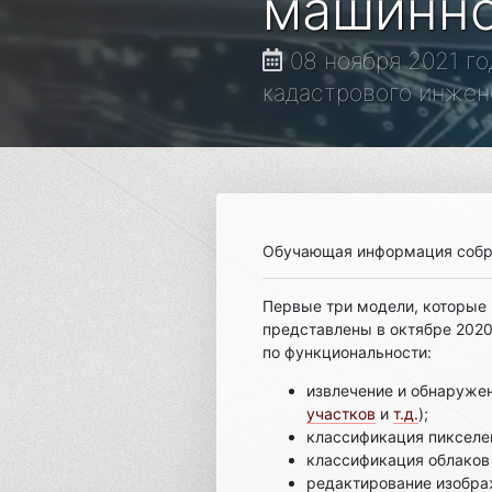
машинно
08 ноября 2021 го
кадастрового инжен
Обучающая информация собр
Первые три модели, которые 
представлены в октябре 2020-
по функциональности:
извлечение и обнаруже
участков
и
т.д.
);
классификация пикселей
классификация облаков 
редактирование изобра