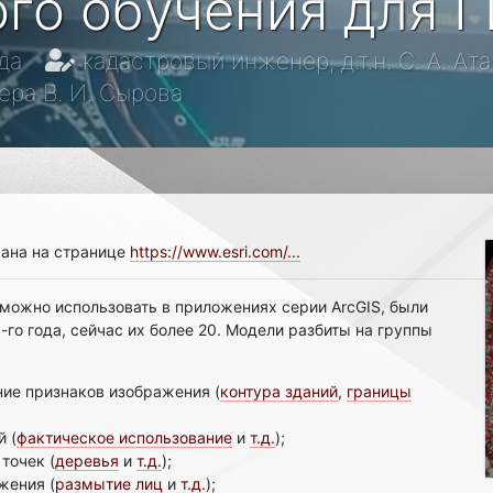
го обучения для 
да
кадастровый инженер, д.т.н. С. А. А
ера В. И. Сырова
ана на странице
https://www.esri.com/...
можно использовать в приложениях серии ArcGIS, были
го года, сейчас их более 20. Модели разбиты на группы
ние признаков изображения (
контура зданий
,
границы
 (
фактическое использование
и
т.д.
);
точек (
деревья
и
т.д.
);
жения (
размытие лиц
и
т.д.
);