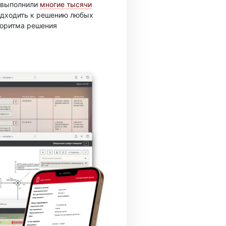
ы выполнили
многие тысячи
подходить к решению любых
горитма решения