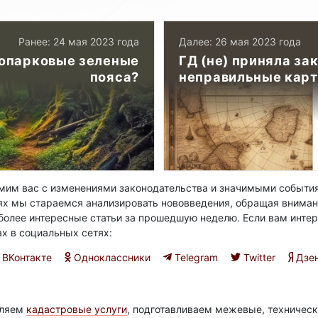
Ранее: 24 мая 2023 года
Далее: 26 мая 2023 года
сопарковые зеленые
ГД (не) приняла за
пояса?
неправильные кар
им вас с изменениями законодательства и значимыми события
ях мы стараемся анализировать нововведения, обращая вниман
олее интересные статьи за прошедшую неделю. Если вам интер
ах в социальных сетях:
ВКонтакте
Одноклассники
Telegram
Twitter
Дзе
вляем
кадастровые услуги
, подготавливаем межевые, техническ