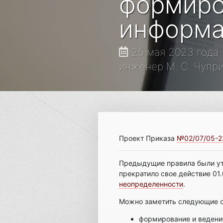
формиро
информа
25 мая 2023 года
инженер М. С. Чупр
Проект Приказа
№02/07/05-2
Предыдущие правила были ут
прекратило свое действие 01.
неопределенности
.
Можно заметить следующие о
формирование и ведени