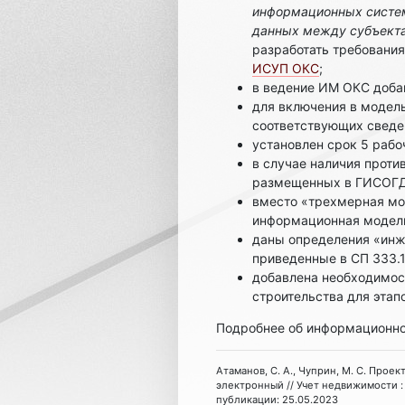
информационных систем
данных между субъекта
разработать требования
ИСУП ОКС
;
в ведение ИМ ОКС доба
для включения в модел
соответствующих сведе
установлен срок 5 раб
в случае наличия проти
размещенных в ГИСОГД
вместо «трехмерная мо
информационная модел
даны определения «инж
приведенные в СП 333.
добавлена необходимос
строительства для этап
Подробнее об информационно
Атаманов, С. А., Чуприн, М. С. Прое
электронный // Учет недвижимости : 
публикации: 25.05.2023