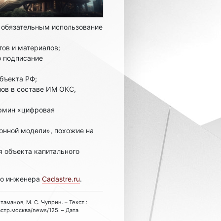
ь обязательным использование
ов и материалов;
о подписание
бъекта РФ;
лов в составе ИМ ОКС,
ермин «цифровая
онной модели», похожие на
 объекта капитального
го инженера
Cadastre.ru
.
манов, М. С. Чуприн. – Текст :
астр.москва/news/125. – Дата