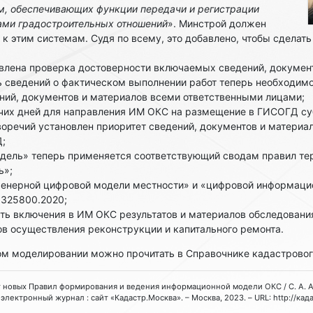
, обеспечивающих функции передачи и регистрации
ми градостроительных отношений
». Минстрой должен
 к этим системам. Судя по всему, это добавлено, чтобы сделат
влена проверка достоверности включаемых сведений, документ
ь сведений о фактическом выполнении работ теперь необходим
ний, документов и материалов всеми ответственными лицами;
очих дней для направления ИМ ОКС на размещение в ГИСОГД су
воречий установлен приоритет сведений, документов и материа
;
дель» теперь применяется соответствующий сводам правил т
ь»;
енерной цифровой модели местности» и «цифровой информаци
1325800.2020;
ть включения в ИМ ОКС результатов и материалов обследования
ов осуществления реконструкции и капитального ремонта.
м моделировании можно прочитать в Справочнике кадастрово
кт новых Правил формирования и ведения информационной модели ОКС / С. А. Ата
электронный журнал : сайт «Кадастр.Москва». – Москва, 2023. – URL: http://кад