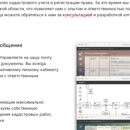
елях кадастрового учета и регистрации права. За это время м
ой области, что позволяет нам с опытом и ответственностью 
да можете обратиться к нам за
консультацией
и разработкой ал
 общение
тправляете на нашу почту
документы. Вы всегда
рмативному личному кабинету
зи с ответственным
анизации максимально
ьзуем собственную
ения кадастровых работ,
ке