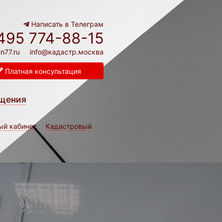
Написать в Телеграм
495 774-88-15
n77.ru
info@кадастр.москва
Платная консультация
щения
ый кабинет
Кадастровый