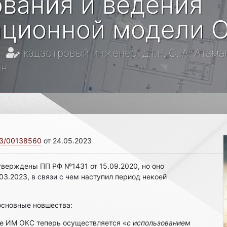
вания и ведения
ционной модели 
кадастровый инженер, д.т.н. С. А. Атам
ин
3/00138560
от 24.05.2023
верждены ПП РФ №1431 от 15.09.2020, но оно
03.2023, в связи с чем наступил период некоей
сновные новшества:
е ИМ ОКС теперь осуществляется «
с использованием