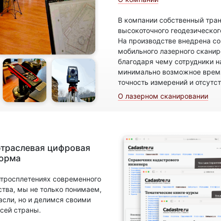
В компании собственный тран
высокоточного геодезическог
На производстве внедрена с
мобильного лазерного скани
благодаря чему сотрудники н
минимально возможное время
точность измерений и отсутс
О лазерном сканировании
отраслевая цифровая
форма
итросплетениях современного
ства, мы не только понимаем,
асли, но и делимся своими
сей страны.