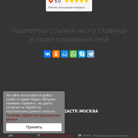
Поделитесь ссылкой на эту страницу
в своей социальной сети
На сайте используются файлы
cookie и сервис Яндекс Метрика.
Нажимая «Принять», вы даёте
согласие на обработку
персональных данных согласно
Политике обработки персональных
данных
.
Принять
Новости
Политика конф-ти
ООО «Геодезия и кадастр»