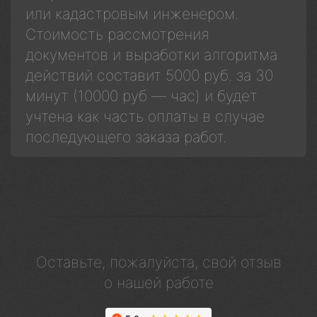
или кадастровым инженером.
Стоимость рассмотрения
документов и выработки алгоритма
действий составит 5000 руб. за 30
минут (10000 руб — час) и будет
учтена как часть оплаты в случае
последующего заказа работ.
Оставьте, пожалуйста, свой отзыв
о нашей работе