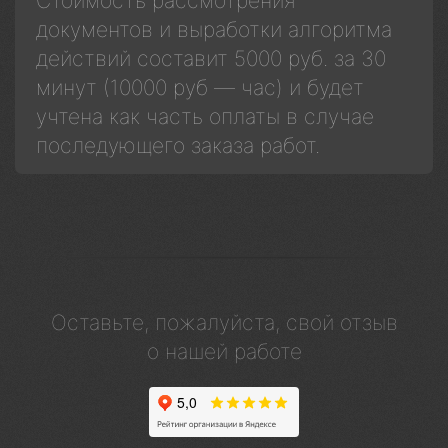
Стоимость рассмотрения
документов и выработки алгоритма
действий составит 5000 руб. за 30
минут (10000 руб — час) и будет
учтена как часть оплаты в случае
последующего заказа работ.
Оставьте, пожалуйста, свой отзыв
о нашей работе