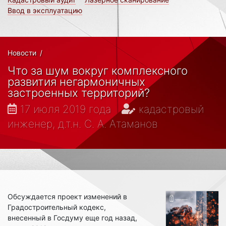
Ввод в эксплуатацию
Новости
/
Что за шум вокруг комплексного
развития негармоничных
застроенных территорий?
17 июля 2019 года
кадастровый
инженер, д.т.н. С. А. Атаманов
Обсуждается проект изменений в
Градостроительный кодекс,
внесенный в Госдуму еще год назад,