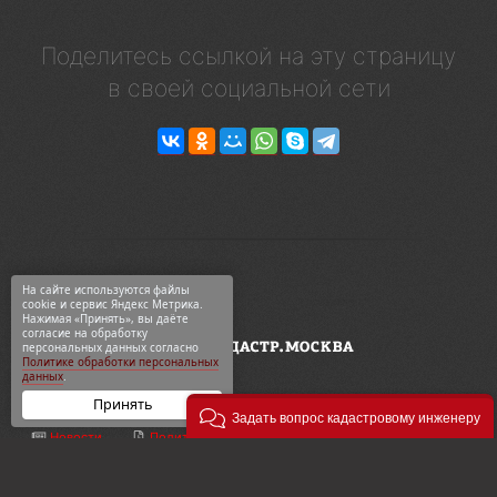
Поделитесь ссылкой на эту страницу
в своей социальной сети
На сайте используются файлы
cookie и сервис Яндекс Метрика.
Нажимая «Принять», вы даёте
согласие на обработку
персональных данных согласно
Политике обработки персональных
данных
.
Принять
Задать вопрос кадастровому инженеру
Новости
Политика конф-ти
ООО «Геодезия и кадастр»
ВКонтакте
Карта сайта
ул. 2-я Синичкина, 9Ас3
Telegram
О компании
+7 495 774-88-15
Дзен
Контакты
info@кадастр.москва