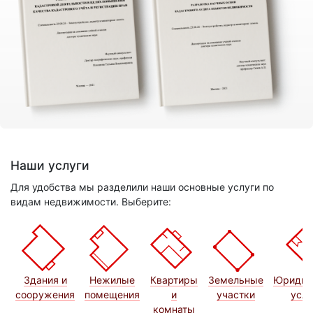
Наши услуги
Для удобства мы разделили наши основные услуги по
видам недвижимости. Выберите:
Здания и
Нежилые
Квартиры
Земельные
Юридич
сооружения
помещения
и
участки
услу
комнаты