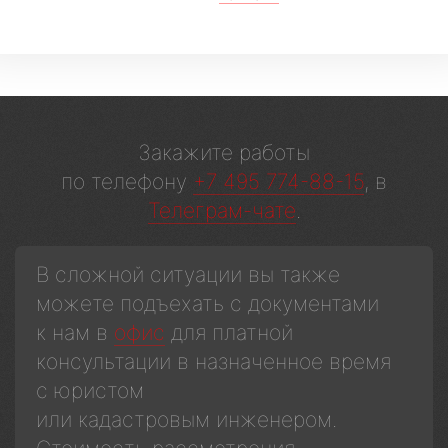
Закажите работы
по телефону
+7 495 774-88-15
, в
Телеграм-чате
.
В сложной ситуации вы также
можете подъехать с документами
к нам в
офис
для платной
консультации в назначенное время
с юристом
или кадастровым инженером.