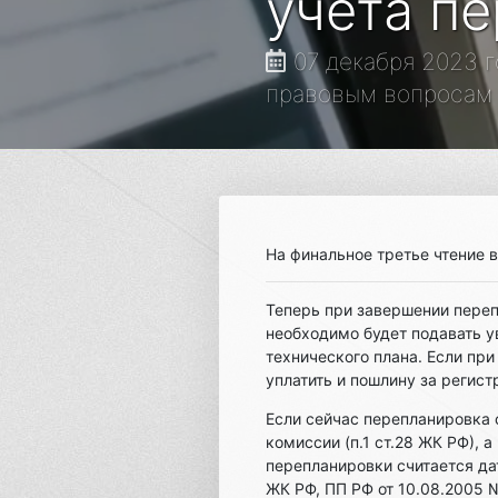
учета п
07 декабря 2023 г
правовым вопросам З
На финальное третье чтение
Теперь при завершении пере
необходимо будет подавать 
технического плана. Если пр
уплатить и пошлину за регист
Если сейчас перепланировка 
комиссии (п.1 ст.28 ЖК РФ),
перепланировки считается да
ЖК РФ, ПП РФ от 10.08.2005 