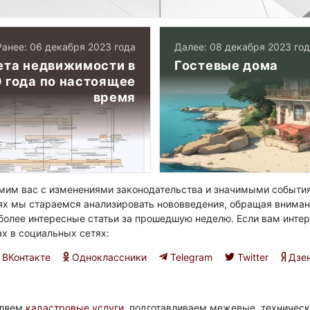
Ранее: 06 декабря 2023 года
Далее: 08 декабря 2023 го
ета недвижимости в
Гостевые дома
0 года по настоящее
время
им вас с изменениями законодательства и значимыми события
ях мы стараемся анализировать нововведения, обращая вниман
олее интересные статьи за прошедшую неделю. Если вам интер
ах в социальных сетях:
ВКонтакте
Одноклассники
Telegram
Twitter
Дзе
вляем
кадастровые услуги
, подготавливаем межевые, техническ