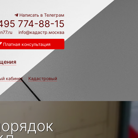
Написать в Телеграм
495 774-88-15
n77.ru
info@кадастр.москва
Платная консультация
щения
ый кабинет
Кадастровый
порядок