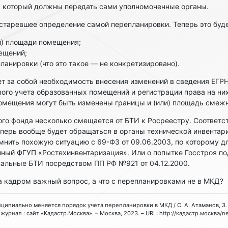
 в который должны передать сами уполномоченные органы.
старевшее определение самой перепланировки. Теперь это буде
и) площади помещения;
ещений;
ланировки (что это такое — не конкретизировано).
т за собой необходимость внесения изменений в сведения ЕГРН 
ого учета образованных помещений и регистрации права на них
помещения могут быть изменены границы и (или) площадь смеж
го фонда несколько смещается от БТИ к Росреестру. Соответст
еперь вообще будет обращаться в органы технической инвентари
мнить похожую ситуацию с 69-ФЗ от 09.06.2003, по которому д
нный ФГУП «Ростехинвентаризация». Или о попытке Госстроя по
нальные БТИ посредством ПП РФ №921 от 04.12.2000.
за кадром важный вопрос, а что с перепланировками не в МКД?
ринципиально меняется порядок учета перепланировки в МКД / С. А. Атаманов, З. 
урнал : сайт «Кадастр.Москва». – Москва, 2023. – URL: http://кадастр.москва/n