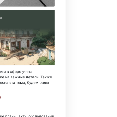
да
ми в сфере учета
ие на важные детали. Также
есна эта тема, будем рады
н
ие планы, акты обследования