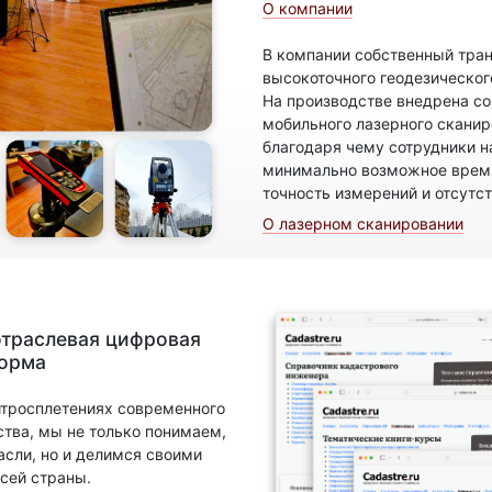
О компании
В компании собственный тран
высокоточного геодезическог
На производстве внедрена с
мобильного лазерного скани
благодаря чему сотрудники н
минимально возможное время
точность измерений и отсутс
О лазерном сканировании
отраслевая цифровая
форма
итросплетениях современного
ства, мы не только понимаем,
асли, но и делимся своими
сей страны.