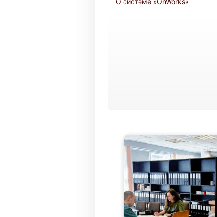
О системе «OnWorks»