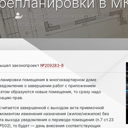
ерепланировки в М
ода
кадастровый инженер, д.т.н. С. А. А
. С. Косаруков
 вышел законопроект
№209283-8
планировки помещения в многоквартирном доме
уведомление о завершении работ с приложением
и этом образуются новые помещения, то сразу надо
рацию прав.
считается завершенной с выходом акта приемочной
 а моментом изменения назначения (жилое/нежилое) без
та выхода уведомления о переводе помещения (п.7 ст.23
№502), то будет — день внесения соответствующих