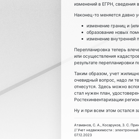
изменений в ЕГРН, сведения
Наконец-то меняется давно у
изменение границ и (ил
образование новых пом
изменение внутренней п
Перепланировка теперь влече
или осуществления кадастров
результате перепланировки 
Таким образом, учет жилищно
очевидный вопрос, надо ли т
отнесутся. Здесь можно вспо
стал нужен план, удостовере
Ростехинвентаризации регио
Ну и при всем этом остался 
Атаманов, С. А., Косаруков, З. С. П
// Учет недвижимости : электронный ж
07.12.2023