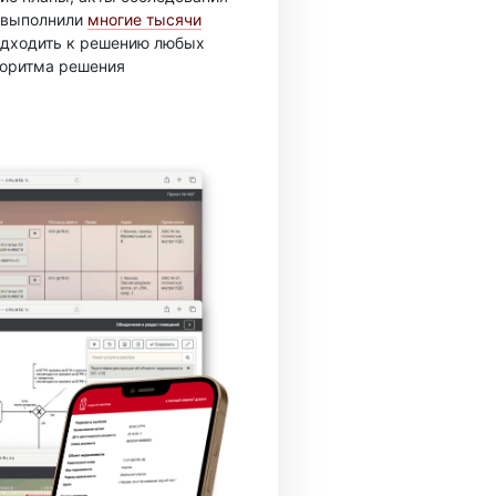
ы выполнили
многие тысячи
подходить к решению любых
горитма решения