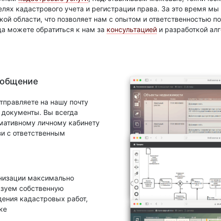
елях кадастрового учета и регистрации права. За это время м
ой области, что позволяет нам с опытом и ответственностью 
да можете обратиться к нам за
консультацией
и разработкой ал
 общение
тправляете на нашу почту
документы. Вы всегда
рмативному личному кабинету
зи с ответственным
анизации максимально
ьзуем собственную
ения кадастровых работ,
ке