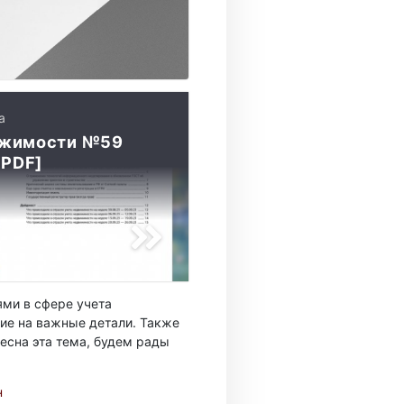
а
ижимости №59
 PDF]
ми в сфере учета
ие на важные детали. Также
есна эта тема, будем рады
н