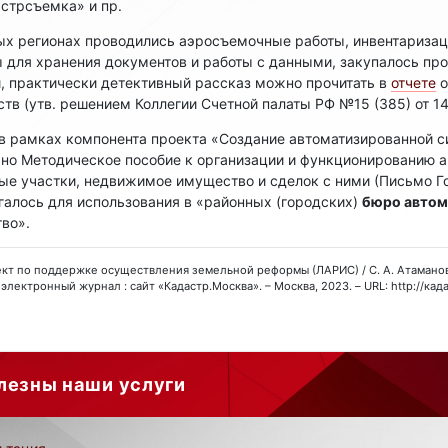
стрсъемка» и пр.
ых регионах проводились аэросъемочные работы, инвентаризац
 для хранения документов и работы с данными, закупалось пр
, практически детективный рассказ можно прочитать в
отчете
о
в (утв. решением Коллегии Счетной палаты РФ №15 (385) от 14
о в рамках компонента проекта «Создание автоматизированной 
ано Методическое пособие к организации и функционированию 
ые участки, недвижимое имущество и сделок с ними (Письмо Г
агалось для использования в «районных (городских)
бюро автом
во».
роект по поддержке осуществления земельной реформы (ЛАРИС) / С. А. Атаманов, 
электронный журнал : сайт «Кадастр.Москва». – Москва, 2023. – URL: http://кад
лезны наши услуги