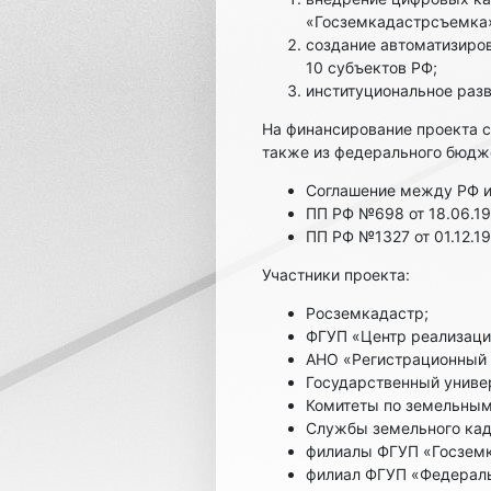
«Госземкадастрсъемка
создание автоматизиров
10 субъектов РФ;
институциональное разв
На финансирование проекта с
также из федерального бюдж
Соглашение между РФ и
ПП РФ №698 от 18.06.1
ПП РФ №1327 от 01.12.
Участники проекта:
Росземкадастр;
ФГУП «Центр реализаци
АНО «Регистрационный 
Государственный униве
Комитеты по земельным
Службы земельного кад
филиалы ФГУП «Госзем
филиал ФГУП «Федеральн