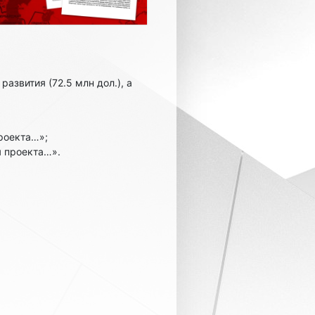
звития (72.5 млн дол.), а
роекта…»;
я проекта…».