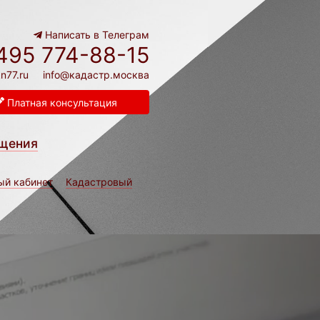
Написать в Телеграм
495 774-88-15
n77.ru
info@кадастр.москва
Платная консультация
щения
ый кабинет
Кадастровый