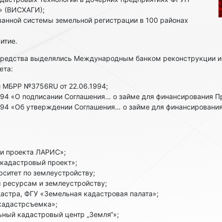
» (ВИСХАГИ);
анной системы земельной регистрации в 100 районах
итие.
редства выделялись Международным банком реконструкции и ра
ета:
 МБРР №3756RU от 22.06.1994;
994 «О подписании Соглашения… о займе для финансирования П
1994 «Об утверждении Соглашения… о займе для финансировани
и проекта ЛАРИС»;
кадастровый проект»;
рситет по землеустройству;
 ресурсам и землеустройству;
астра, ФГУ «Земельная кадастровая палата»;
кадастрсъемка»;
ый кадастровый центр „Земля“»;