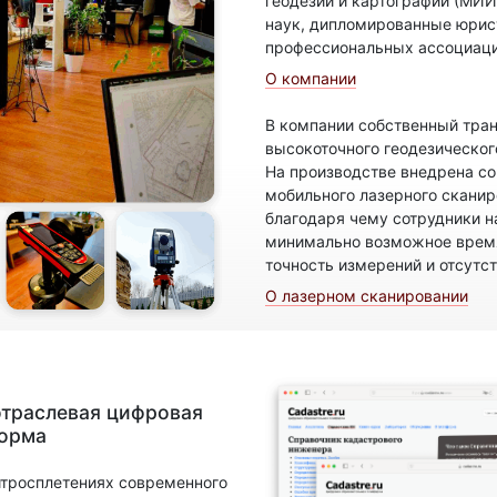
геодезии и картографии (МИИ
наук, дипломированные юрис
профессиональных ассоциаци
О компании
В компании собственный тран
высокоточного геодезическог
На производстве внедрена с
мобильного лазерного скани
благодаря чему сотрудники н
минимально возможное время
точность измерений и отсутс
О лазерном сканировании
отраслевая цифровая
форма
итросплетениях современного