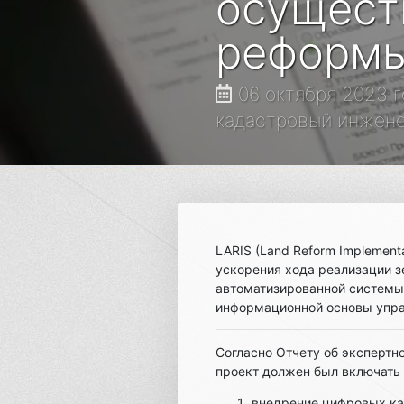
осущест
реформы
06 октября 2023 г
кадастровый инженер,
LARIS (Land Reform Implement
ускорения хода реализации з
автоматизированной системы
информационной основы упр
Согласно Отчету об экспертн
проект должен был включать
внедрение цифровых ка