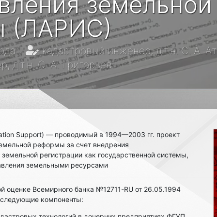
вления земельной
 (ЛАРИС)
ода
кадастровый инженер, д.т.н. С. А. А
 д.т.н. С. А. Григорьев
ation Support) — проводимый в 1994—2003 гг. проект
емельной реформы за счет внедрения
 земельной регистрации как государственной системы,
авления земельными ресурсами
ой оценке Всемирного банка №12711-RU от 26.05.1994
 следующие компоненты:
дастровых технологий в дочерних предприятиях ФГУП