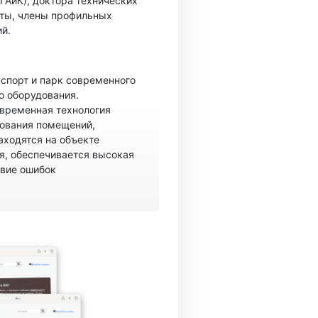
ГАиК), доктора технических
ты, члены профильных
й.
спорт и парк современного
о оборудования.
овременная технология
рования помещений,
аходятся на объекте
, обеспечивается высокая
твие ошибок