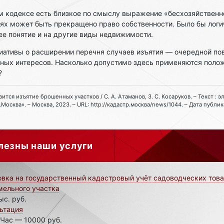
ом кодексе есть близкое по смыслу выражение «бесхозяйствен
аях может быть прекращено право собственности. Было бы логи
е понятие и на другие виды недвижимости.
иативы о расширении перечня случаев изъятия — очередной по
ных интересов. Насколько допустимо здесь применяются полож
и?
товится изъятие брошенных участков / С. А. Атаманов, З. С. Косаруков. – Текст :
Москва». – Москва, 2023. – URL: http://кадастр.москва/news/1044. – Дата публи
лезны наши услуги
овка на государственный кадастровый учёт садоводческих тов
мельного участка
ыс. руб.
ьтация
 Час — 10000 руб.