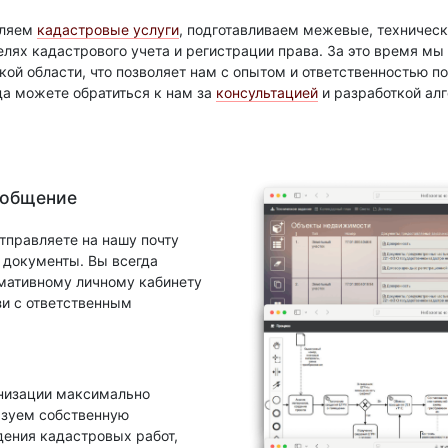
вляем
кадастровые услуги
, подготавливаем межевые, техническ
елях кадастрового учета и регистрации права. За это время м
ой области, что позволяет нам с опытом и ответственностью 
да можете обратиться к нам за
консультацией
и разработкой ал
 общение
тправляете на нашу почту
документы. Вы всегда
рмативному личному кабинету
зи с ответственным
анизации максимально
ьзуем собственную
ения кадастровых работ,