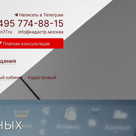
Написать в Телеграм
495 774-88-15
n77.ru
info@кадастр.москва
Платная консультация
щения
ый кабинет
Кадастровый
ных