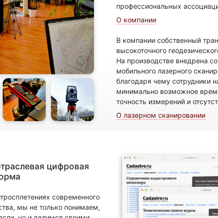
профессиональных ассоциаци
О компании
В компании собственный тран
высокоточного геодезическог
На производстве внедрена с
мобильного лазерного скани
благодаря чему сотрудники н
минимально возможное время
точность измерений и отсутс
О лазерном сканировании
отраслевая цифровая
форма
итросплетениях современного
ства, мы не только понимаем,
асли, но и делимся своими