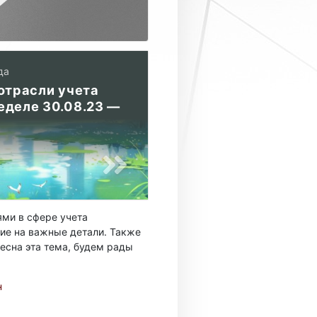
да
отрасли учета
еделе 30.08.23 —
ми в сфере учета
ие на важные детали. Также
есна эта тема, будем рады
н