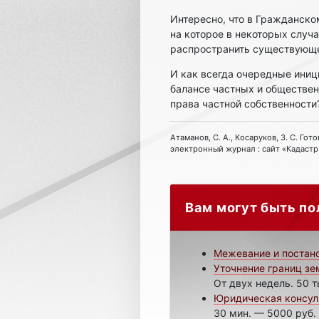
Интересно, что в Гражданск
на которое в некоторых случ
распространить существующе
И как всегда очередные иниц
балансе частных и обществен
права частной собственност
Атаманов, С. А., Косаруков, З. С. Го
электронный журнал : сайт «Кадастр.
Вам могут быть по
Межевание и постан
Уточнение границ зе
От двух недель. 50 т
Юридическая консул
30 мин. — 5000 руб.