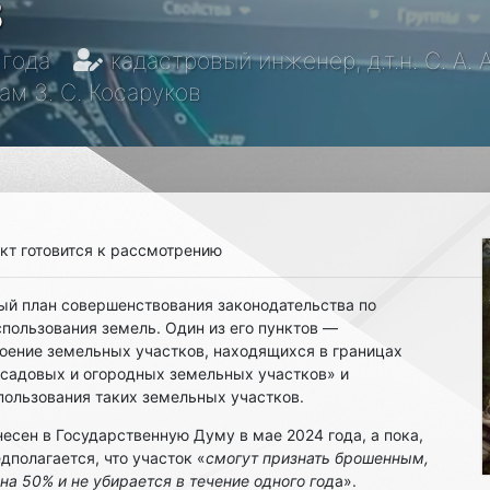
в
 года
кадастровый инженер, д.т.н. С. А.
м З. С. Косаруков
кт готовится к рассмотрению
ый план совершенствования законодательства по
ользования земель. Один из его пунктов —
воение земельных участков, находящихся в границах
 садовых и огородных земельных участков» и
ользования таких земельных участков.
есен в Государственную Думу в мае 2024 года, а пока,
дполагается, что участок «
смогут признать брошенным,
на 50% и не убирается в течение одного год
а».