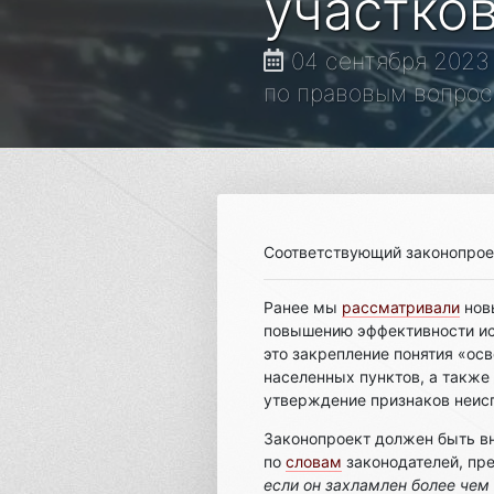
участко
04 сентября 2023
по правовым вопроса
Соответствующий законопрое
Ранее мы
рассматривали
нов
повышению эффективности исп
это закрепление понятия «ос
населенных пунктов, а также
утверждение признаков неисп
Законопроект должен быть вн
по
словам
законодателей, пре
если он захламлен более чем 