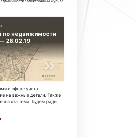
т недвижимости : электронный журнал
а
й по недвижимости
— 26.02.19
ми в сфере учета
ие на важные детали. Также
есна эта тема, будем рады
н