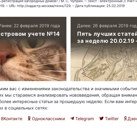
 регистрация загородных домов? / М. С. Чуприн. – Текст : электронный // Уче
019. – URL: http://кадастр.москва/news/129. – Дата публикации: 25.02.2019
Ранее: 22 февраля 2019 года
Далее: 26 февраля 2019 год
астровом учете №14
Пять лучших стате
за неделю 20.02.19 
им вас с изменениями законодательства и значимыми события
ях мы стараемся анализировать нововведения, обращая вниман
олее интересные статьи за прошедшую неделю. Если вам интер
ах в социальных сетях:
ВКонтакте
Одноклассники
Telegram
Twitter
Дзе