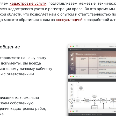
вляем
кадастровые услуги
, подготавливаем межевые, техническ
елях кадастрового учета и регистрации права. За это время м
ой области, что позволяет нам с опытом и ответственностью 
да можете обратиться к нам за
консультацией
и разработкой ал
 общение
тправляете на нашу почту
документы. Вы всегда
рмативному личному кабинету
зи с ответственным
анизации максимально
ьзуем собственную
ения кадастровых работ,
ке