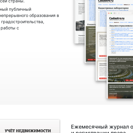
сей страны.
нный публичный
непрерывного образования в
 градостроительства,
 работы с
Ежемесячный журнал о
и регистрации права