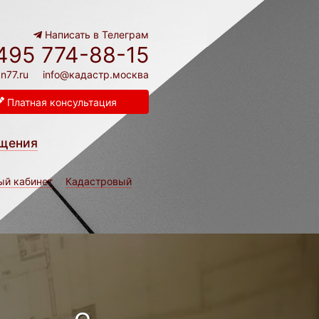
Написать в Телеграм
495 774-88-15
n77.ru
info@кадастр.москва
Платная консультация
щения
ый кабинет
Кадастровый