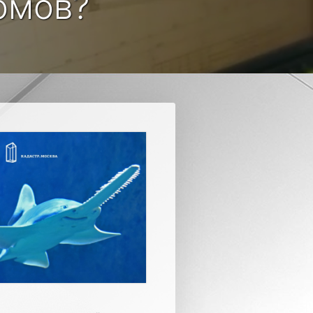
омов?