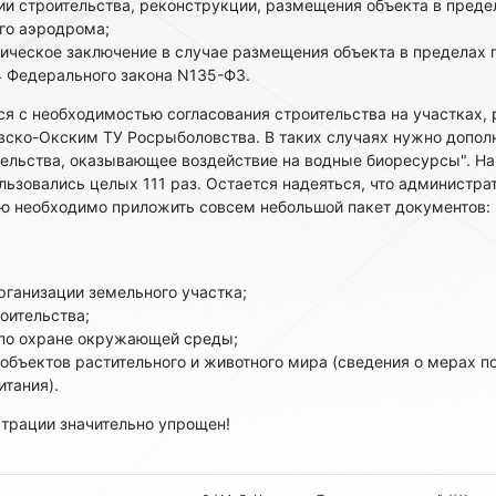
нии строительства, реконструкции, размещения объекта в пред
го аэродрома;
ическое заключение в случае размещения объекта в пределах 
 4 Федерального закона N135-ФЗ.
я с необходимостью согласования строительства на участках,
вско-Окским ТУ Росрыболовства. В таких случаях нужно допол
тельства, оказывающее воздействие на водные биоресурсы". На
льзовались целых 111 раз. Остается надеяться, что администра
ию необходимо приложить совсем небольшой пакет документов:
рганизации земельного участка;
оительства;
по охране окружающей среды;
объектов растительного и животного мира (сведения о мерах 
итания).
трации значительно упрощен!