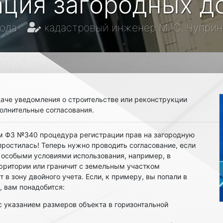
ация загородных д
года
кадастровый инженер М. С. Чуприн
даче уведомления о строительстве или реконструкции
олнительные согласования.
ем ФЗ №340 процедура регистрации прав на загородную
ростилась! Теперь нужно проводить согласование, если
 особыми условиями использования, например, в
рритории или граничит с земельным участком
т в зону двойного учета. Если, к примеру, вы попали в
 вам понадобится:
с указанием размеров объекта в горизонтальной