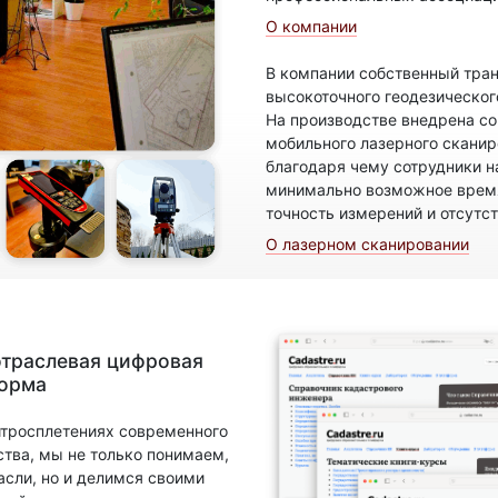
О компании
В компании собственный тран
высокоточного геодезическог
На производстве внедрена с
мобильного лазерного скани
благодаря чему сотрудники н
минимально возможное время
точность измерений и отсутс
О лазерном сканировании
отраслевая цифровая
форма
итросплетениях современного
ства, мы не только понимаем,
асли, но и делимся своими