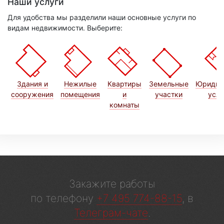
Наши услуги
Для удобства мы разделили наши основные услуги по
видам недвижимости. Выберите:
Здания и
Нежилые
Квартиры
Земельные
Юридич
сооружения
помещения
и
участки
услу
комнаты
Закажите работы
по телефону
+7 495 774-88-15
, в
Телеграм-чате
.