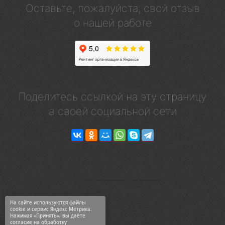
Оставьте, пожалуйста, свой отзыв
о нашей работе
Поделитесь ссылкой на эту страницу
в своей социальной сети
На сайте используются файлы
cookie и сервис Яндекс Метрика.
Нажимая «Принять», вы даёте
согласие на обработку