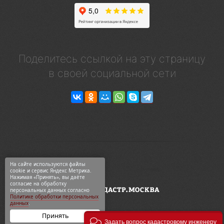
Поделитесь ссылкой на эту страницу
в своей социальной сети
На сайте используются файлы
cookie и сервис Яндекс Метрика.
Нажимая «Принять», вы даёте
согласие на обработку
персональных данных согласно
Политике обработки персональных
данных
.
Принять
Задать вопрос кадастровому инженеру