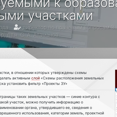
руемыми к образо
ыми участками
ода
директор по правовым вопросам З. 
 д.т.н. С. А. Атаманов
астки, в отношении которых утверждены схемы
делать активным
слой
«Схемы расположения земельных
иска установить фильтр «Проекты ЗУ»
я границы таких земельных участков — синие контура с
такой участок, можно получить информацию о
аименовании органа, утвердившего ее, сведения о
зрешенного использования, категории земель, проектной