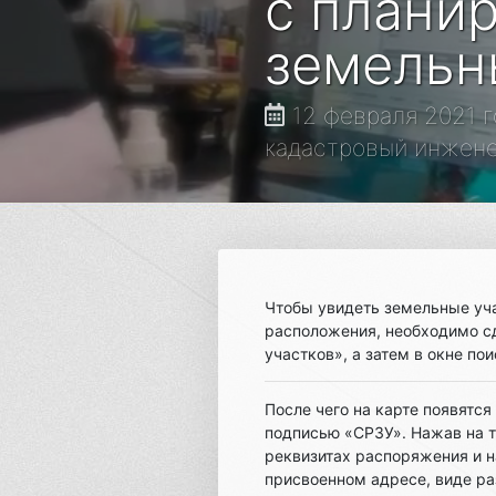
с плани
земельн
12 февраля 2021 г
кадастровый инженер,
Чтобы увидеть земельные уч
расположения, необходимо с
участков», а затем в окне по
После чего на карте появятс
подписью «СРЗУ». Нажав на 
реквизитах распоряжения и н
присвоенном адресе, виде ра