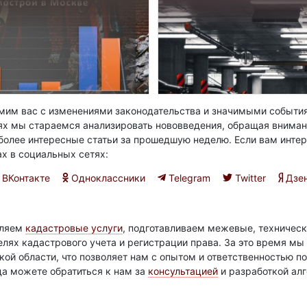
им вас с изменениями законодательства и значимыми события
ях мы стараемся анализировать нововведения, обращая вниман
олее интересные статьи за прошедшую неделю. Если вам интер
ах в социальных сетях:
ВКонтакте
Одноклассники
Telegram
Twitter
Дзе
вляем
кадастровые услуги
, подготавливаем межевые, техническ
елях кадастрового учета и регистрации права. За это время м
ой области, что позволяет нам с опытом и ответственностью 
да можете обратиться к нам за
консультацией
и разработкой ал