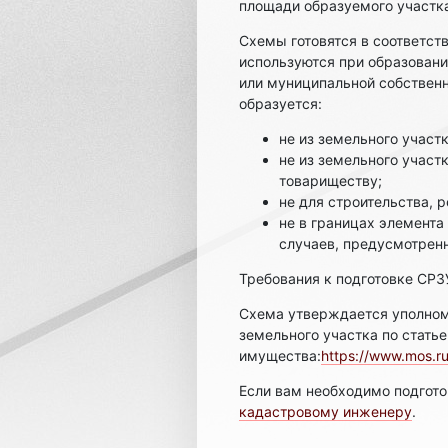
площади образуемого участк
Схемы готовятся в соответств
используются при образовани
или муниципальной собственн
образуется:
не из земельного участ
не из земельного учас
товариществу;
не для строительства, 
не в границах элемент
случаев, предусмотренны
Требования к подготовке СРЗ
Схема утверждается уполном
земельного участка по стать
имущества:
https://www.mos.ru/
Если вам необходимо подгото
кадастровому инженеру
.