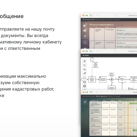
 общение
тправляете на нашу почту
документы. Вы всегда
рмативному личному кабинету
зи с ответственным
анизации максимально
ьзуем собственную
ения кадастровых работ,
ке