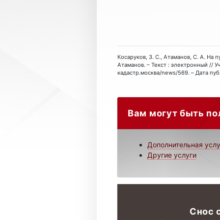
Косаруков, З. С., Атаманов, С. А. Н
Атаманов. – Текст : электронный // У
кадастр.москва/news/569. – Дата пуб
Вам могут быть по
Дополнительная услу
Другие услуги
Снос 