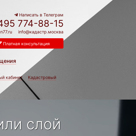
Написать в Телеграм
495 774-88-15
n77.ru
info@кадастр.москва
Платная консультация
щения
ый кабинет
Кадастровый
или слой