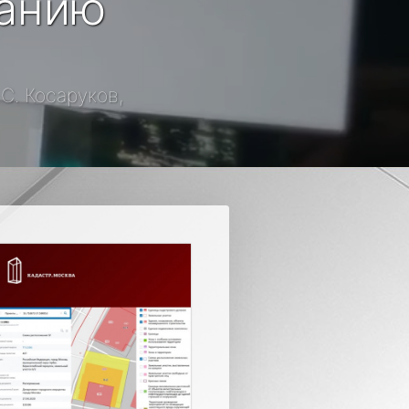
ванию
С. Косаруков,