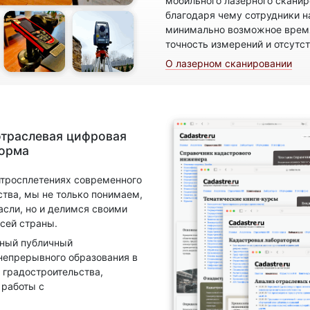
мобильного лазерного скани
благодаря чему сотрудники н
минимально возможное время
точность измерений и отсутс
О лазерном сканировании
отраслевая цифровая
форма
итросплетениях современного
ства, мы не только понимаем,
асли, но и делимся своими
сей страны.
нный публичный
непрерывного образования в
 градостроительства,
 работы с