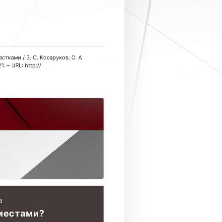
ками / З. С. Косаруков, С. А.
 – URL: http://
а
местами?