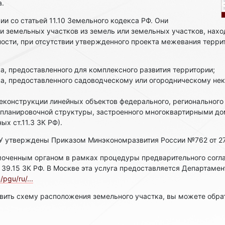
а.
ии со статьей 11.10 Земельного кодекса РФ. Они
и земельных участков из земель или земельных участков, нах
ости, при отсутствии утвержденного проекта межевания террит
ка, предоставленного для комплексного развития территории;
тка, предоставленного садоводческому или огородническому н
реконструкции линейных объектов федерального, регионального
а планировочной структуры, застроенного многоквартирными д
х ст.11.3 ЗК РФ).
У утверждены Приказом Минэкономразвития России №762 от 27
оченным органом в рамках процедуры предварительного согл
е 39.15 ЗК РФ. В Москве эта услуга предоставляется Департаме
pgu/ru/...
вить схему расположения земельного участка, вы можете обрат