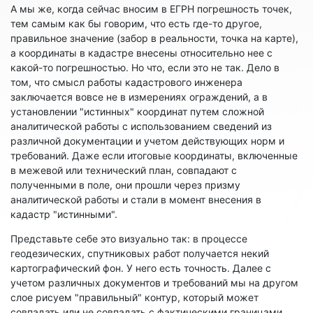
А мы же, когда сейчас вносим в ЕГРН погрешность точек,
тем самым как бы говорим, что есть где-то другое,
правильное значение (забор в реальности, точка на карте),
а координаты в кадастре внесены относительно нее с
какой-то погрешностью. Но что, если это не так. Дело в
том, что смысл работы кадастрового инженера
заключается вовсе не в измерениях ограждений, а в
установлении "истинных" координат путем сложной
аналитической работы с использованием сведений из
различной документации и учетом действующих норм и
требований. Даже если итоговые координаты, включенные
в межевой или технический план, совпадают с
полученными в поле, они прошли через призму
аналитической работы и стали в момент внесения в
кадастр "истинными".
Представьте себе это визуально так: в процессе
геодезических, спутниковых работ получается некий
картографический фон. У него есть точность. Далее с
учетом различных документов и требований мы на другом
слое рисуем "правильный" контур, который может
совпадать или не совпадать с фактическими границами.