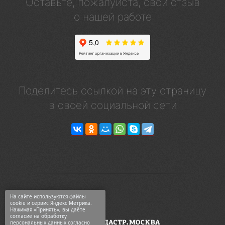
Оставьте, пожалуйста, свой отзыв
о нашей работе
Поделитесь ссылкой на эту страницу
в своей социальной сети
На сайте используются файлы
cookie и сервис Яндекс Метрика.
Нажимая «Принять», вы даёте
согласие на обработку
персональных данных согласно