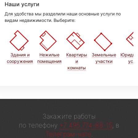
Наши услуги
Для удобства мы разделили наши основные услуги по
видам недвижимости. Выберите:
Здания и
Нежилые
Квартиры
Земельные
Юридич
сооружения
помещения
и
участки
услу
комнаты
Закажите работы
по телефону
+7 495 774-88-15
, в
Телеграм-чате
.