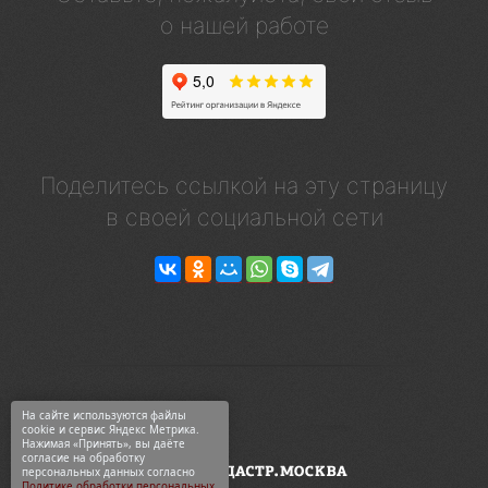
о нашей работе
Поделитесь ссылкой на эту страницу
в своей социальной сети
На сайте используются файлы
cookie и сервис Яндекс Метрика.
Нажимая «Принять», вы даёте
согласие на обработку
персональных данных согласно
Политике обработки персональных