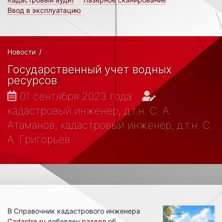
Ввод в эксплуатацию
Новости
/
Государственный учет водных
ресурсов
01 сентября 2023 года
кадастровый инженер, д.т.н. С. А.
Атаманов, кадастровый инженер, д.т.н. С.
А. Григорьев
В Справочник кадастрового инженера
Cadastre.ru
добавлен
раздел
об