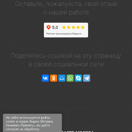
Оставьте, пожалуйста, свой отзыв
о нашей работе
Поделитесь ссылкой на эту страницу
в своей социальной сети
На сайте используются файлы
cookie и сервис Яндекс Метрика.
Нажимая «Принять», вы даёте
согласие на обработку