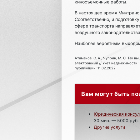
киносъемочные работы.
В настоящее время Минтран
Соответственно, и подготовку
сфере транспорта направляе
воздушного законодательства
Наиболее вероятным выходом 
Атаманов, С. А., Чуприн, М. С. Так в
электронный // Учет недвижимости : 
публикации: 11.02.2022
Вам могут быть по
Юридическая консул
30 мин. — 5000 руб.
Другие услуги