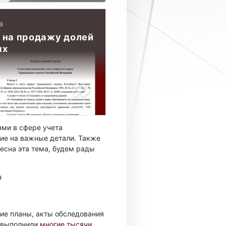
а
 на продажу долей
ях
ми в сфере учета
ие на важные детали. Также
есна эта тема, будем рады
н
ие планы, акты обследования
ы выполнили
многие тысячи