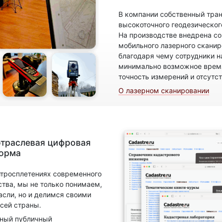
В компании собственный тран
высокоточного геодезическог
На производстве внедрена с
мобильного лазерного скани
благодаря чему сотрудники н
минимально возможное время
точность измерений и отсутс
О лазерном сканировании
отраслевая цифровая
форма
итросплетениях современного
ства, мы не только понимаем,
асли, но и делимся своими
сей страны.
нный публичный