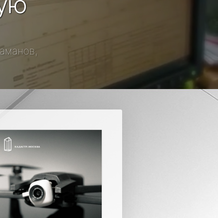
кую
таманов,