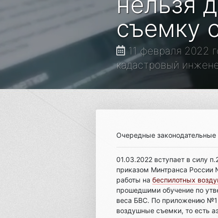
нельзя 
съемку 
11 февраля 2022 г
кадастровый инжене
Очередные законодательные
01.03.2022 вступает в силу 
приказом Минтранса России №
работы на
беспилотных возд
прошедшими обучение по утв
веса БВС. По приложению №1
воздушные съемки, то есть 