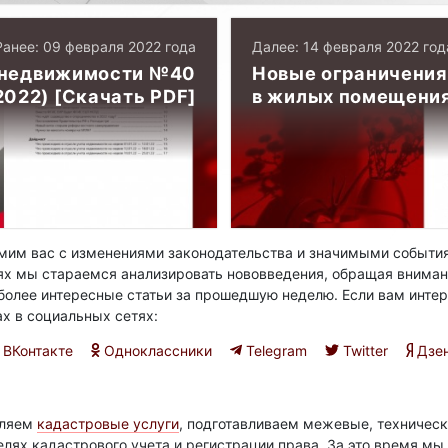
Ранее: 09 февраля 2022 года
Далее: 14 февраля 2022 год
 недвижимости №40
Новые ограничения
2022) [Скачать PDF]
в жилых помещени
им вас с изменениями законодательства и значимыми события
ях мы стараемся анализировать нововведения, обращая вниман
олее интересные статьи за прошедшую неделю. Если вам интер
ах в социальных сетях:
ВКонтакте
Одноклассники
Telegram
Twitter
Дзе
вляем
кадастровые услуги
, подготавливаем межевые, техническ
елях кадастрового учета и регистрации права. За это время м