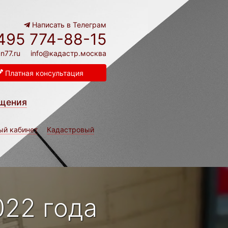
Написать в Телеграм
495 774-88-15
n77.ru
info@кадастр.москва
Платная консультация
щения
ый кабинет
Кадастровый
022 года