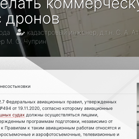
делать коммерчес
с дронов
ода
кадастровый инженер, д.т.н. С. А. А
р М. С. Чуприн
 несостыковки
п.2.7 Федеральных авиационных правил, утвержденных
494 от 19.11.2020, согласно которому авиационные
ушных судах
должны осуществляться лицами,
ержденным программам подготовки, независимо от
 к Правилам к таким авиационным работам относятся и
аэросъемочные и аэрофотосъемочные, телевизионные и