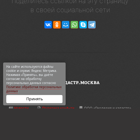
Поделитесь ссылкой на эту страницу
в своей социальной сети
На сайте используются файлы
cookie и сервис Яндекс Метрика.
Нажимая «Принять», вы даёте
согласие на обработку
персональных данных согласно
Политике обработки персональных
данных
.
Принять
Новости
Политика конф-ти
ООО «Геодезия и кадастр»
ВКонтакте
Карта сайта
ул. 2-я Синичкина, 9Ас3
Telegram
О компании
+7 495 774-88-15
Дзен
Контакты
info@кадастр.москва
OK
Услуги
info@gkn77.ru
2003—2026