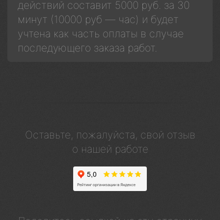
действий составит 5000 руб. за 30
минут (10000 руб — час) и будет
учтена как часть оплаты в случае
последующего заказа работ.
Оставьте, пожалуйста, свой отзыв
о нашей работе