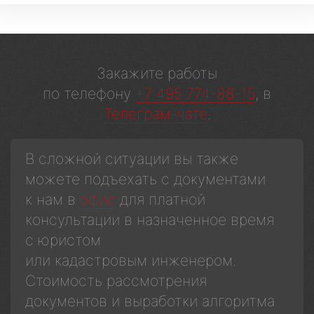
Закажите работы
по телефону
+7 495 774-88-15
, в
Телеграм-чате
.
В сложной ситуации вы также
можете подъехать с документами
к нам в
офис
для платной
консультации в назначенное время
с юристом
или кадастровым инженером.
Стоимость рассмотрения
документов и выработки алгоритма