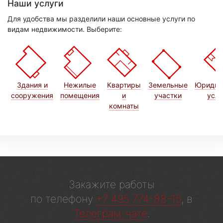
Наши услуги
Для удобства мы разделили наши основные услуги по
видам недвижимости. Выберите:
Здания и
Нежилые
Квартиры
Земельные
Юридич
сооружения
помещения
и
участки
услу
комнаты
Закажите работы
по телефону
+7 495 774-88-15
, в
Телеграм-чате
.