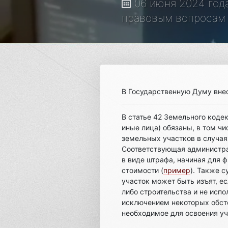
06 июня 2024 год
правовым вопросам З
В Государственную Думу вне
В статье 42 Земельного кодек
иные лица) обязаны, в том ч
земельных участков в случая
Соответствующая администрат
в виде штрафа, начиная для ф
стоимости (
пример
). Также 
участок может быть изъят, е
либо строительства и не испо
исключением некоторых обсто
необходимое для освоения уч