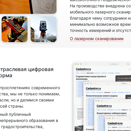
На производстве внедрена с
мобильного лазерного скани
благодаря чему сотрудники н
минимально возможное время
точность измерений и отсутс
О лазерном сканировании
отраслевая цифровая
форма
итросплетениях современного
ства, мы не только понимаем,
асли, но и делимся своими
сей страны.
нный публичный
непрерывного образования в
 градостроительства,