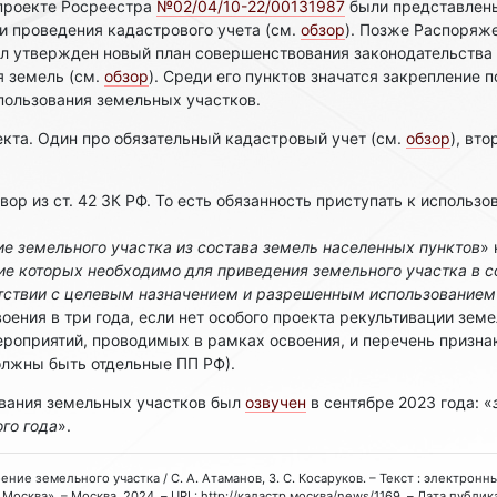
опроекте Росреестра
№02/04/10-22/00131987
были представлены
ти проведения кадастрового учета (см.
обзор
). Позже Распоряж
ыл утвержден новый план совершенствования законодательства
я земель (см.
обзор
). Среди его пунктов значатся закрепление 
пользования земельных участков.
кта. Один про обязательный кадастровый учет (см.
обзор
), вт
вор из ст. 42 ЗК РФ. То есть обязанность приступать к использо
ие земельного участка из состава земель населенных пунктов
» 
е которых необходимо для приведения земельного участка в со
етствии с целевым назначением и разрешенным использованием
оения в три года, если нет особого проекта рекультивации земе
роприятий, проводимых в рамках освоения, и перечень призна
олжны быть отдельные ПП РФ).
ования земельных участков был
озвучен
в сентябре 2023 года: «
ого года
».
воение земельного участка / С. А. Атаманов, З. С. Косаруков. – Текст : электронн
Москва». – Москва, 2024. – URL: http://кадастр.москва/news/1169. – Дата публик