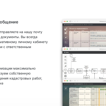
 общение
тправляете на нашу почту
документы. Вы всегда
рмативному личному кабинету
зи с ответственным
анизации максимально
ьзуем собственную
ения кадастровых работ,
ке