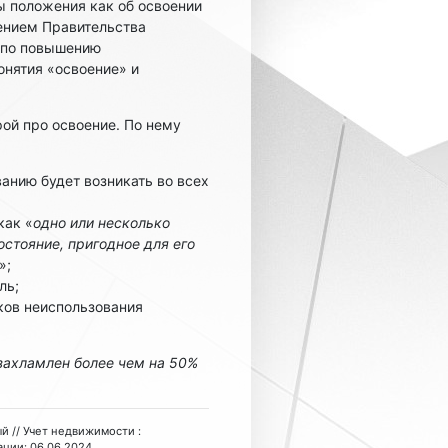
 положения как об освоении
ением Правительства
 по повышению
понятия «освоение» и
орой про освоение. По нему
ванию будет возникать во всех
как «
одно или несколько
стояние, пригодное для его
»;
ль;
ков неиспользования
захламлен более чем на 50%
ый // Учет недвижимости :
ации: 06.06.2024