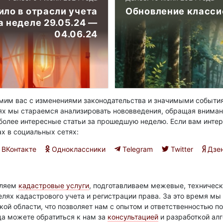
ило в отрасли учета
Обновление класси
 неделе 29.05.24 —
04.06.24
им вас с изменениями законодательства и значимыми события
ях мы стараемся анализировать нововведения, обращая вниман
олее интересные статьи за прошедшую неделю. Если вам интер
ах в социальных сетях:
ВКонтакте
Одноклассники
Telegram
Twitter
Дзе
вляем
кадастровые услуги
, подготавливаем межевые, техническ
елях кадастрового учета и регистрации права. За это время м
ой области, что позволяет нам с опытом и ответственностью 
да можете обратиться к нам за
консультацией
и разработкой ал