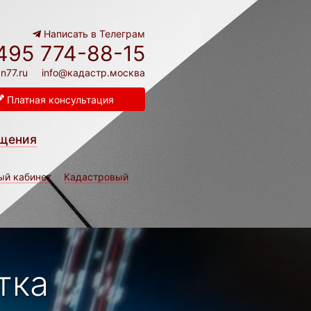
Написать в Телеграм
495 774-88-15
n77.ru
info@кадастр.москва
Платная консультация
щения
ый кабинет
Кадастровый
тка