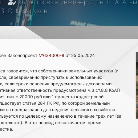
а
кадастровый инженер, д.т.н. С. А. Ата
. С. Косаруков
сен Законопроект
№634000-8
от 25.05.2024
са говорится, что собственники земельных участков (и
исле, своевременно приступать к использованию
х, если сроки освоения предусмотрены договорами.
ивная ответственность предусмотрена ч.3 ст.8.8 КоАП
из. лиц с 20000 руб или 1 процента кадастровой
существует статья 284 ГК РФ, по которой земельный
сли он предназначен для ведения сельского хозяйства
льзуется по целевому назначению в течение трех лет (за
ятельств). В этот период не включается время,
астка.