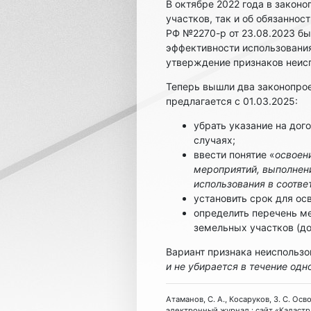
В октябре 2022 года в закон
участков, так и об обязаннос
РФ №2270-р от 23.08.2023 б
эффективности использовани
утверждение признаков неис
Теперь вышли два законопрое
предлагается с 01.03.2025:
убрать указание на дого
случаях;
ввести понятие «
освоен
мероприятий, выполнени
использования в соотв
установить срок для осв
определить перечень ме
земельных участков (д
Вариант признака неиспольз
и не убирается в течение одн
Атаманов, С. А., Косаруков, З. С. Ос
электронный журнал : сайт «Кадастр.