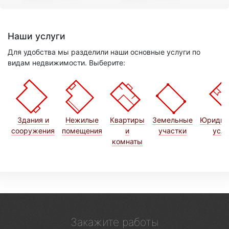
Наши услуги
Для удобства мы разделили наши основные услуги по
видам недвижимости. Выберите:
Здания и
Нежилые
Квартиры
Земельные
Юридич
сооружения
помещения
и
участки
услу
комнаты
Закажите работы